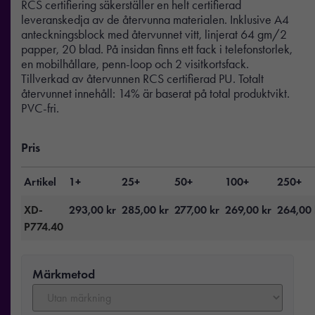
RCS certifiering säkerställer en helt certifierad
leveranskedja av de återvunna materialen. Inklusive A4
anteckningsblock med återvunnet vitt, linjerat 64 gm/2
papper, 20 blad. På insidan finns ett fack i telefonstorlek,
en mobilhållare, penn-loop och 2 visitkortsfack.
Tillverkad av återvunnen RCS certifierad PU. Totalt
återvunnet innehåll: 14% är baserat på total produktvikt.
PVC-fri.
Pris
Artikel
1+
25+
50+
100+
250+
XD-
293,00
kr
285,00
kr
277,00
kr
269,00
kr
264,00
P774.40
Märkmetod