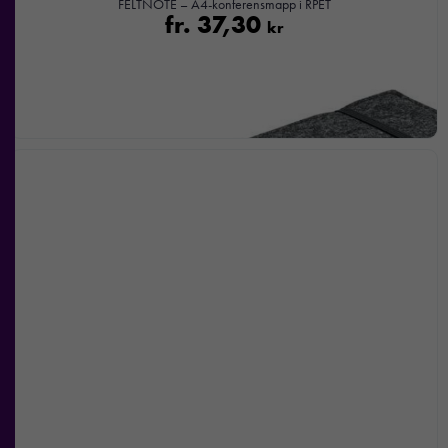
FELTNOTE – A4-konferensmapp i RPET
hur
fr.
37,30
kr
hemsidan
används.
Upplevelse
För att vår
hemsida ska
prestera så
bra som
möjligt under
ditt besök.
Om du
nekar de
här kakorna
kommer viss
funktionalitet
att försvinna
från
hemsidan.