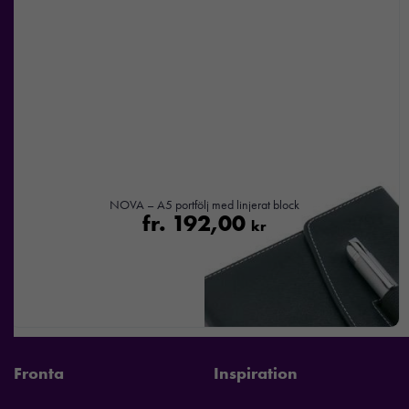
Marknadsföring
Genom att dela
med dig av dina
intressen och ditt
beteende när du
surfar ökar du
chansen att få se
personligt
NOVA – A5 portfölj med linjerat block
anpassat innehåll
fr.
192,00
kr
och
erbjudanden.
Fronta
Inspiration