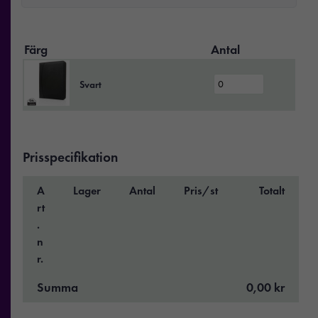
Färg
Antal
Svart
Prisspecifikation
A
Lager
Antal
Pris/st
Totalt
rt
.
n
r.
Summa
0,00 kr