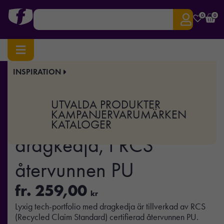
0
0
INSPIRATION
Hem
/
Kontor
/
Konferens
/ Tech-portfolio m. dragkedja, i RCS återvunnen PU
Art.nr:
XD-P774.40
UTVALDA PRODUKTER
Tech-portfolio m.
KAMPANJER
VARUMÄRKEN
KATALOGER
dragkedja, i RCS
återvunnen PU
fr.
259,00
kr
Lyxig tech-portfolio med dragkedja är tillverkad av RCS
(Recycled Claim Standard) certifierad återvunnen PU.