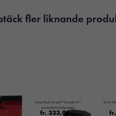
täck fler liknande produ
Nödvändiga
Dessa kakor
går inte att
välja bort. De
Swiss Peak Aware™ Tornado 27”
Swiss P
behövs för att
0
kr
stormsäkert väskparaply
hemsidan
fr.
333,00
fr
kr
över huvud