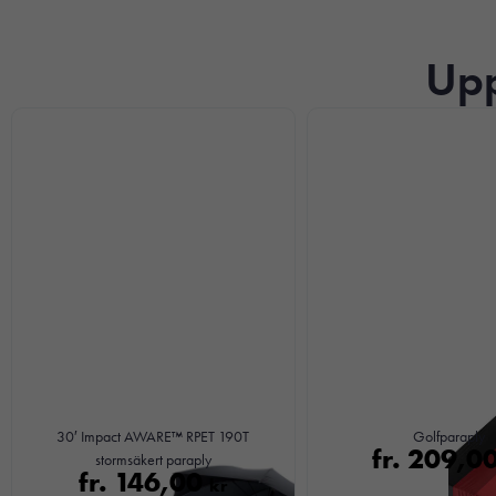
Upp
30′ Impact AWARE™ RPET 190T
Golfparaply
fr.
209,0
stormsäkert paraply
fr.
146,00
kr