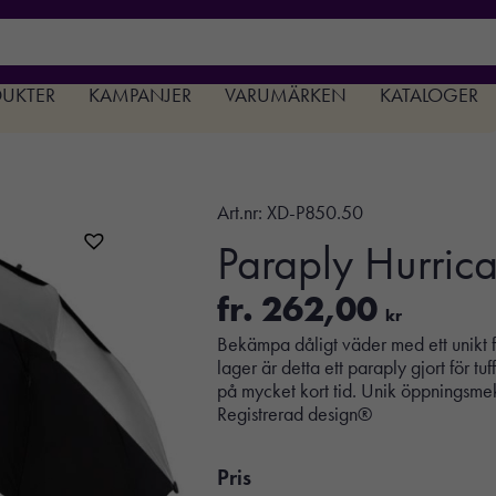
DUKTER
KAMPANJER
VARUMÄRKEN
KATALOGER
Art.nr:
XD-P850.50
Paraply Hurric
fr.
262,00
kr
Bekämpa dåligt väder med ett unikt 
lager är detta ett paraply gjort för tu
på mycket kort tid. Unik öppningsme
Registrerad design®
Pris