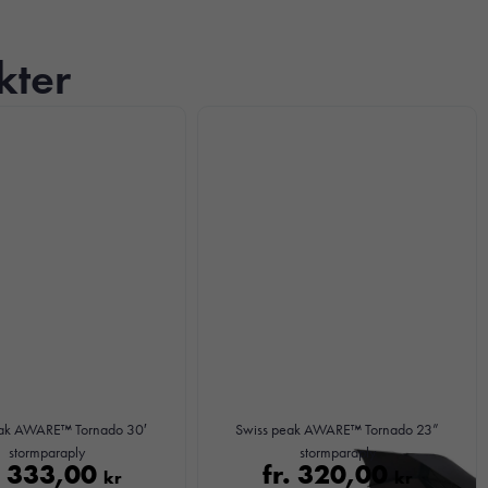
kter
eak AWARE™ Tornado 30′
Swiss peak AWARE™ Tornado 23”
stormparaply
stormparaply
.
333,00
fr.
320,00
kr
kr