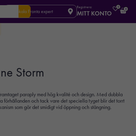
Registrera:
0
0
Din lokala Fronta expert
MITT KONTO
ane Storm
framtaget paraply med hög kvalité och design. Med dubbla
ffa förhållanden och tack vare det speciella tyget blir det torrt
kanism som gör det smidigt vid öppning och stängning.