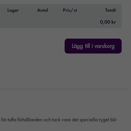
Lager
Antal
Pris/st
Totalt
0,00 kr
Lägg till i varukorg
r tuffa förhållanden och tack vare det speciella tyget blir