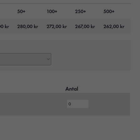
50+
100+
250+
500+
00
kr
280,00
kr
272,00
kr
267,00
kr
262,00
kr
Antal