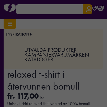
0
0
INSPIRATION
Hem
/
Profilkläder
/
T-shirts & Toppar
/ IQONIQ Kakadu relaxed t-shirt i återvunnen
bomull
UTVALDA PRODUKTER
Art.nr:
XD-T9103
KAMPANJER
VARUMÄRKEN
KATALOGER
IQONIQ Kakadu
relaxed t-shirt i
återvunnen bomull
fr.
117,00
kr
Unisex t-shirt relaxed fit tillverkad av 100% bomull,