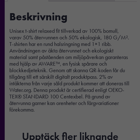
Beskrivning
Unisex t-shirt relaxed fit tillverkad av 100% bomull,
varav 50% återvunnen och 50% ekologisk, 180 G/M².
T-shirten har en rund halsringning med 1×1 ribb.
Användningen av äkta återvunnet och ekologiskt
material samt påståenden om miljöpåverkan garanteras
med hjälp av AWARE™, en fysisk spårare och
blockkedjeteknik. Genom att skanna QR-koden får du
tillgång till ett särskilt digitalt produktpass. 2% av
intäkterna från varje såld produkt kommer att doneras till
Water.org. Denna produkt är certifierad enligt OEKO-
TEX® STANDARD 100 Centexbel. På grund av
återvunna garner kan orenheter och färgvariationer
förekomma.
Upptäck fler liknande