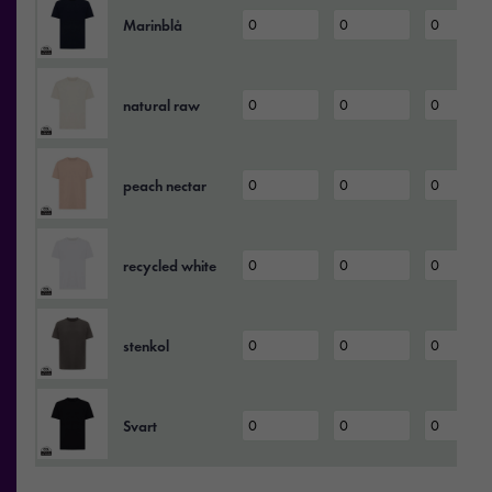
Marinblå
natural raw
peach nectar
recycled white
stenkol
Svart