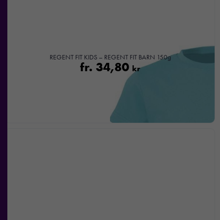
bra som
möjligt under
ditt besök.
Om du
nekar de
REGENT FIT KIDS – REGENT FIT BARN 150g
här kakorna
fr.
34,80
kr
kommer viss
funktionalitet
att försvinna
från
hemsidan.
Marknadsföring
Genom att dela
med dig av dina
intressen och ditt
beteende när du
surfar ökar du
chansen att få se