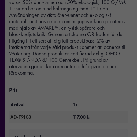
varav 50% återvunnen och 50% ekologisk, 180 G/M².
T-shirten har en rund halsringning med 1×1 ribb.
Användningen av äkta återvunnet och ekologiskt
material samt påståenden om miljöpåverkan garanteras
med hjälp av AWARE™, en fysisk spårare och
blockkedjeteknik. Genom att skanna QR-koden får du
tillgång till ett särskilt digitalt produktpass. 2% av
intäkterna från varje såld produkt kommer att doneras till
Water.org. Denna produkt är certifierad enligt OEKO-
TEX® STANDARD 100 Centexbel. På grund av
återvunna garner kan orenheter och färgvariationer
förekomma.
Pris
Artikel
1+
XD-T9103
117,00
kr