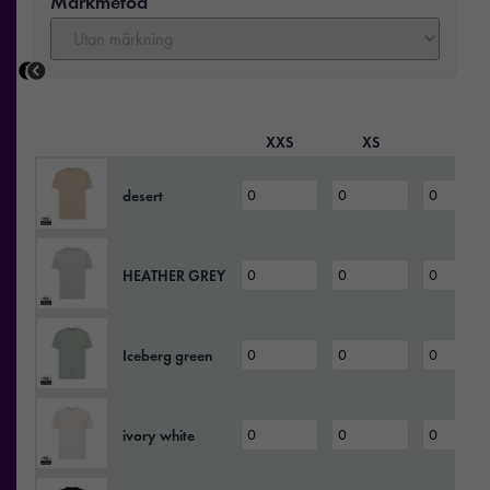
Märkmetod
XXS
XS
S
desert
HEATHER GREY
Iceberg green
ivory white