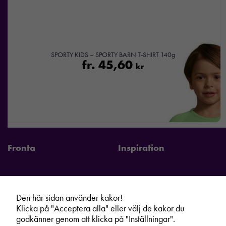
SPORTY KIDS – SPORTY BARN T-SHIRT 140g
fr.
45,60
kr
Fronta
Inspiration
Den här sidan använder kakor!
Fronta Sverige AB
Information
Klicka på "Acceptera alla" eller välj de kakor du
Kontakta din lokala Fronta expert
Kampanjer
godkänner genom att klicka på "Inställningar".