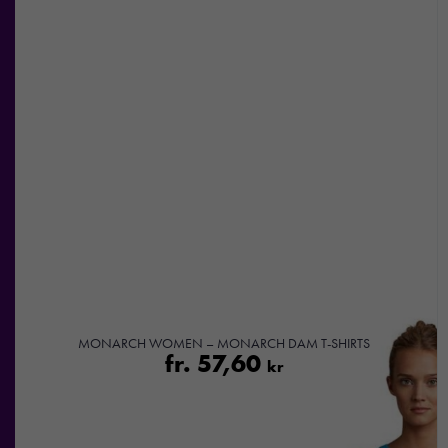
Nödvändiga
Dessa kakor
går inte att
välja bort. De
MONARCH WOMEN – MONARCH DAM T-SHIRTS
behövs för att
fr.
57,60
kr
hemsidan
över huvud
taget ska
fungera.