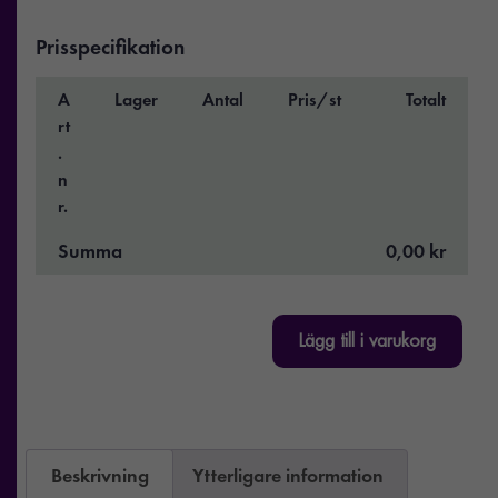
Prisspecifikation
A
Lager
Antal
Pris/st
Totalt
rt
.
n
r.
Summa
0,00 kr
Lägg till i varukorg
Beskrivning
Ytterligare information