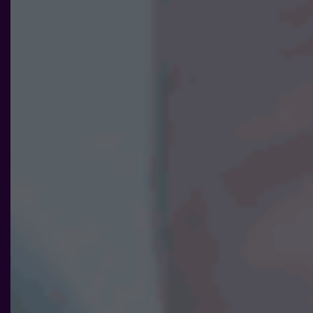
ditt besök.
Om du
nekar de
här kakorna
kommer viss
funktionalitet
att försvinna
från
hemsidan.
Marknadsföring
Genom att dela
med dig av dina
intressen och ditt
beteende när du
surfar ökar du
chansen att få se
personligt
anpassat innehåll