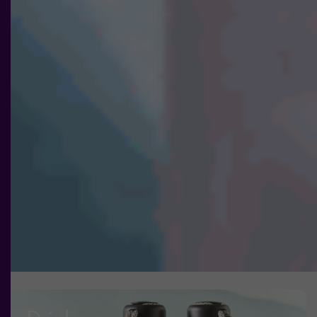
och
erbjudanden.