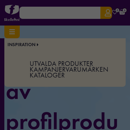
0
0
Skellefteå
INSPIRATION
Stort utbud
UTVALDA PRODUKTER
KAMPANJER
VARUMÄRKEN
KATALOGER
av
profilprodu