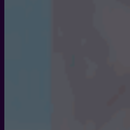
Nödvändiga
Dessa kakor
går inte att
välja bort. De
behövs för att
hemsidan
över huvud
taget ska
fungera.