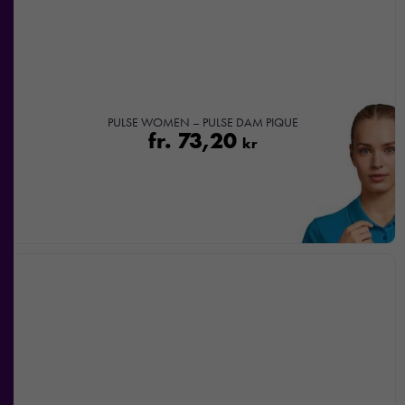
nekar de
här kakorna
kommer viss
funktionalitet
att försvinna
från
PULSE WOMEN – PULSE DAM PIQUE
hemsidan.
fr.
73,20
kr
Marknadsföring
Genom att dela
med dig av dina
intressen och ditt
beteende när du
surfar ökar du
chansen att få se
personligt
anpassat innehåll
och
erbjudanden.