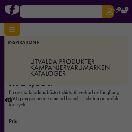
0
0
INSPIRATION
Hem
/
Profilkläder
/ Basic Tee
Art.nr:
TJ-1000
UTVALDA PRODUKTER
Basic Tee
KAMPANJER
VARUMÄRKEN
KATALOGER
fr.
54,00
kr
En av marknadens bästa t-shirts; tillverkad av långfibrig
150 g ringspunnen kammad bomull. T-shirten är perfekt
för tryck.
Pris