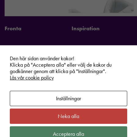
Fronta
Inspiration
Den här sidan använder kakor!
Fronta Sverige AB
Information
Klicka på "Acceptera alla" eller välj de kakor du
godkänner genom att klicka på "Inställningar".
Kontakta din lokala Fronta expert
Kampanjer
Läs vår cookie policy
Vår service
Varumärken
Kundshop
Hållbarhet
Inställningar
Om oss
Cookie information
Bli lokal Fronta expert
Integritetspolicy
Neka alla
Kontakt
Köpvillkor
Acceptera alla