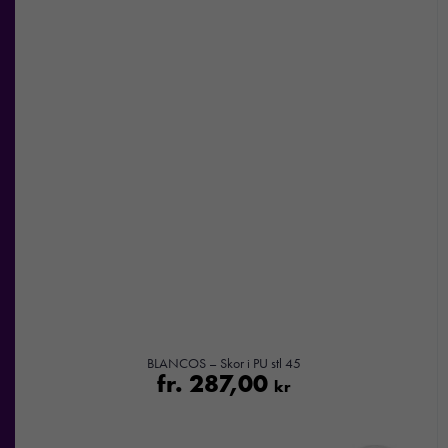
Nödvändiga
Dessa kakor
går inte att
välja bort. De
behövs för att
hemsidan
över huvud
taget ska
fungera.
BLANCOS – Skor i PU stl 45
fr.
287,00
kr
Statistik
För att vi ska