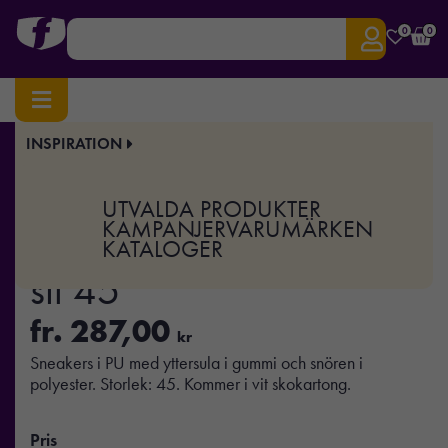
0
0
INSPIRATION
Hem
/
Profilkläder
/ BLANCOS – Skor i PU stl 45
Art.nr:
MO-MO2045
UTVALDA PRODUKTER
BLANCOS – Skor i PU
KAMPANJER
VARUMÄRKEN
KATALOGER
stl 45
fr.
287,00
kr
Sneakers i PU med yttersula i gummi och snören i
polyester. Storlek: 45. Kommer i vit skokartong.
Pris