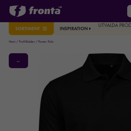
UTVALDA PRO
INSPIRATION
SORTIMENT
Hem
/
Profilkläder
/ Power Polo
←