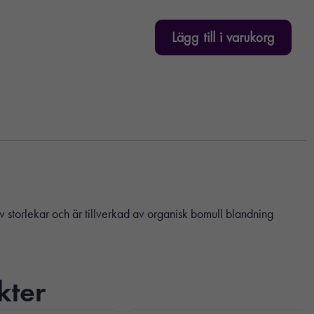
Lägg till i varukorg
av storlekar och är tillverkad av organisk bomull blandning
kter