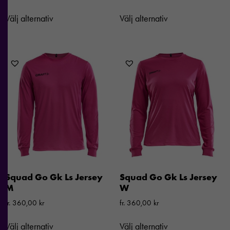
Välj alternativ
Välj alternativ
Squad Go Gk Ls Jersey
Squad Go Gk Ls Jersey
M
W
Nödvändiga
fr.
360,00
kr
fr.
360,00
kr
Dessa kakor
går inte att
Välj alternativ
Välj alternativ