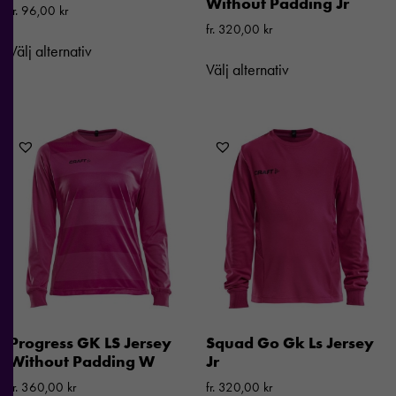
Without Padding Jr
fr.
96,00
kr
fr.
320,00
kr
Välj alternativ
Välj alternativ
Progress GK LS Jersey
Squad Go Gk Ls Jersey
Without Padding W
Jr
fr.
360,00
kr
fr.
320,00
kr