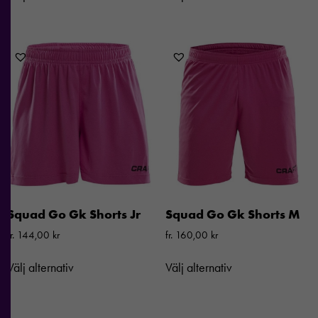
välja bort. De
behövs för att
hemsidan
över huvud
taget ska
fungera.
Statistik
För att vi ska
kunna
förbättra
hemsidans
Squad Go Gk Shorts Jr
Squad Go Gk Shorts M
funktionalitet
och
fr.
144,00
kr
fr.
160,00
kr
uppbyggnad,
baserat på
Välj alternativ
Välj alternativ
hur
hemsidan
används.