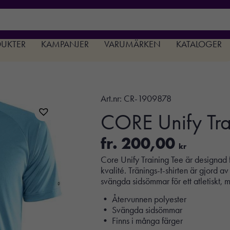
DUKTER
KAMPANJER
VARUMÄRKEN
KATALOGER
Art.nr:
CR-1909878
CORE Unify Tra
fr.
200,00
kr
Core Unify Training Tee är designad 
kvalité. Tränings-t-shirten är gjord 
svängda sidsömmar för ett atletiskt, 
• Återvunnen polyester
• Svängda sidsömmar
• Finns i många färger