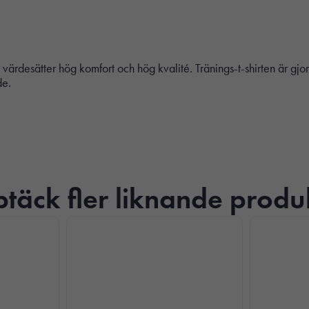
går inte att
välja bort. De
behövs för att
hemsidan
värdesätter hög komfort och hög kvalité. Tränings-t-shirten är gjo
över huvud
de.
taget ska
fungera.
Statistik
För att vi ska
kunna
täck fler liknande produ
förbättra
hemsidans
funktionalitet
och
uppbyggnad,
baserat på
hur
hemsidan