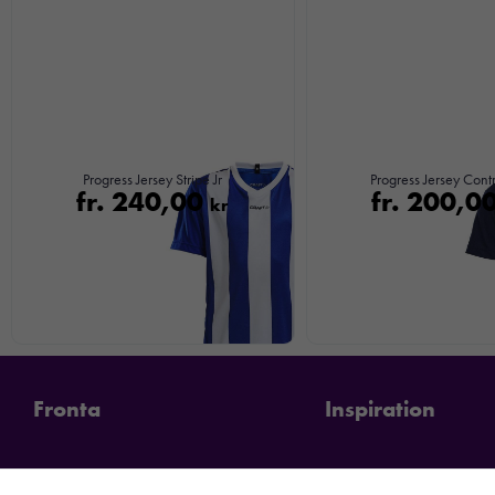
Progress Jersey Stripe Jr
Progress Jersey Contr
fr.
240,00
fr.
200,0
kr
Fronta
Inspiration