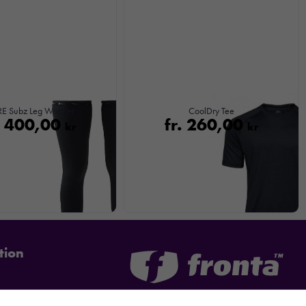
E Subz Leg Warmer
CoolDry Tee
.
400,00
fr.
260,00
kr
kr
tion