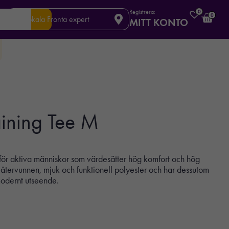
Registrera:
0
0
Din lokala Fronta expert
MITT KONTO
ining Tee M
för aktiva människor som värdesätter hög komfort och hög
av återvunnen, mjuk och funktionell polyester och har dessutom
modernt utseende.