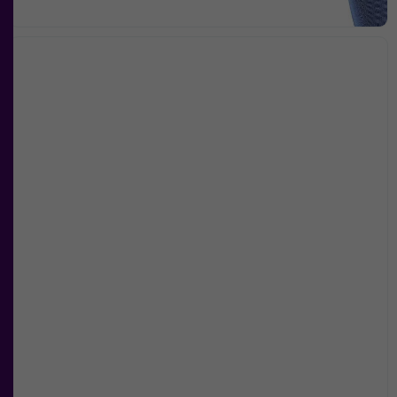
Nödvändiga
Dessa kakor
går inte att
välja bort. De
behövs för att
hemsidan
över huvud
taget ska
fungera.