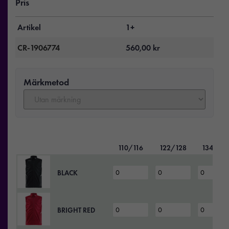
Pris
Artikel
1+
CR-1906774
560,00
kr
Märkmetod
110/116
122/128
134/140
BLACK
BRIGHT RED