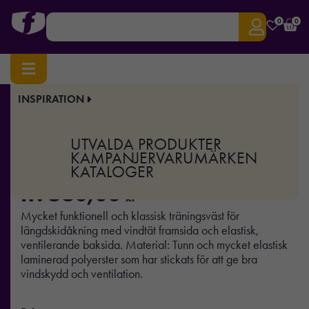
0
0
INSPIRATION
Hem
/
Sport & Träning
/ Club Vest Jr
Art.nr:
CR-1906774
UTVALDA PRODUKTER
Club Vest Jr
KAMPANJER
VARUMÄRKEN
KATALOGER
fr.
560,00
kr
Mycket funktionell och klassisk träningsväst för
längdskidåkning med vindtät framsida och elastisk,
ventilerande baksida. Material: Tunn och mycket elastisk
laminerad polyerster som har stickats för att ge bra
vindskydd och ventilation.