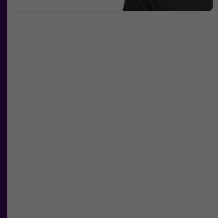
personligt
anpassat innehåll
och
erbjudanden.