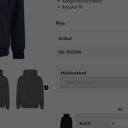
• Känguruficka framtill
• Regular fit
Pris
Artikel
CR-1915310
Märkmetod
XS
BLACK