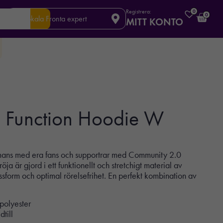
Registrera:
0
0
Din lokala Fronta expert
MITT KONTO
 Function Hoodie W
ammans med era fans och supportrar med Community 2.0
ja är gjord i ett funktionellt och stretchigt material av
sform och optimal rörelsefrihet. En perfekt kombination av
polyester
till