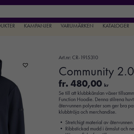
DUKTER
KAMPANJER
VARUMÄRKEN
KATALOGER
Art.nr:
CR-1915310
Community 2.0
fr.
480,00
kr
Se till att klubbkänslan växer tills
Function Hoodie. Denna stilrena huvtrö
återvunnen polyester som ger bra pas
klubbtröja och merchandise.
• Stretchigt material av återvunnen 
• Ribbstickad mudd i ärmslut och ned