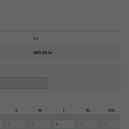
1+
480,00
kr
S
M
L
XL
XXL