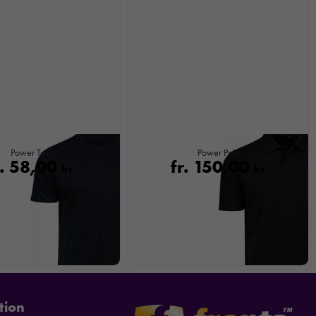
Power Tee
Power Polo
r.
58,00
fr.
150,00
kr
kr
tion