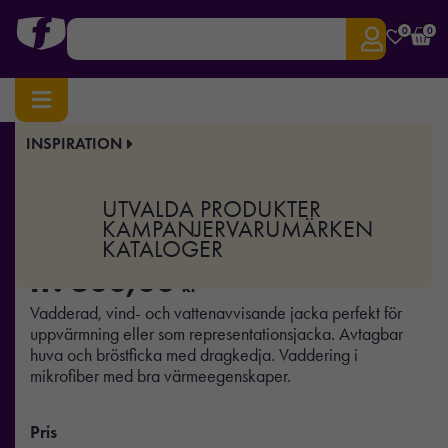
0
0
INSPIRATION
Hem
/
Profilkläder
/ Craft Isolate Jacket W
Art.nr:
CR-1905994
UTVALDA PRODUKTER
Craft Isolate Jacket W
KAMPANJER
VARUMÄRKEN
KATALOGER
fr.
800,00
kr
Vadderad, vind- och vattenavvisande jacka perfekt för
uppvärmning eller som representationsjacka. Avtagbar
huva och bröstficka med dragkedja. Vaddering i
mikrofiber med bra värmeegenskaper.
Pris