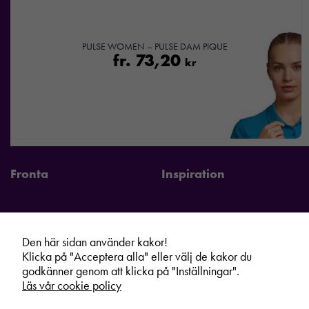
PULSE WOMEN – PULSE DAM PIQUE
fr.
73,20
kr
Fronta
Inspiration
Den här sidan använder kakor!
Fronta Sverige AB
Information
Klicka på "Acceptera alla" eller välj de kakor du
Kontakta din lokala Fronta expert
Kampanjer
godkänner genom att klicka på "Inställningar".
Läs vår cookie policy
Vår service
Varumärken
Kundshop
Hållbarhet