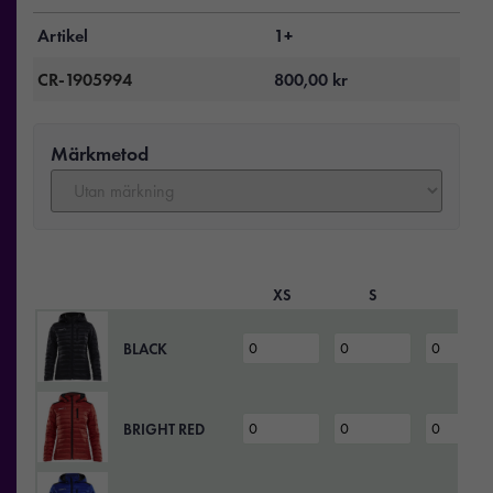
Artikel
1+
CR-1905994
800,00
kr
Märkmetod
XS
S
M
BLACK
BRIGHT RED