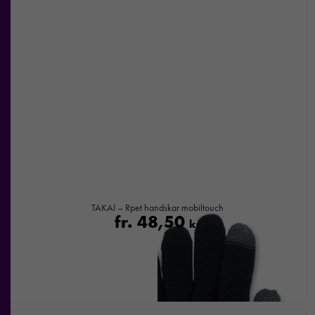
möjligt under
ditt besök.
Om du
nekar de
här kakorna
kommer viss
funktionalitet
att försvinna
från
hemsidan.
Marknadsföring
TAKAI – Rpet handskar mobiltouch
fr.
48,50
Genom att dela
kr
med dig av dina
intressen och ditt
beteende när du
surfar ökar du
chansen att få se
personligt