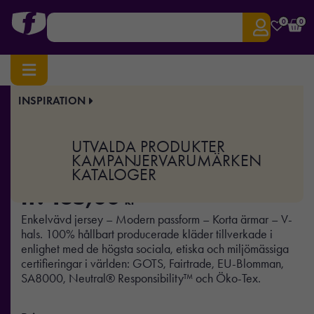
0
0
INSPIRATION
Hem
/
Profilkläder
/
T-shirts & Toppar
/ Dam T-shirt V-neck
Art.nr:
NE-O81005
UTVALDA PRODUKTER
Dam T-shirt V-neck
KAMPANJER
VARUMÄRKEN
KATALOGER
fr.
135,00
kr
Enkelvävd jersey – Modern passform – Korta ärmar – V-
hals. 100% hållbart producerade kläder tillverkade i
enlighet med de högsta sociala, etiska och miljömässiga
certifieringar i världen: GOTS, Fairtrade, EU-Blomman,
SA8000, Neutral® Responsibility™ och Öko-Tex.