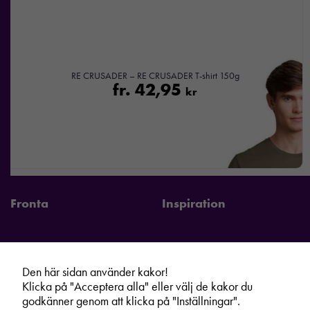
RE CRUSADER – RE CRUSADER T-shirt 150g
fr.
42,95
kr
Fronta
Inspiration
Den här sidan använder kakor!
Fronta Sverige AB
Information
Klicka på "Acceptera alla" eller välj de kakor du
Kontakta din lokala Fronta expert
Kampanjer
godkänner genom att klicka på "Inställningar".