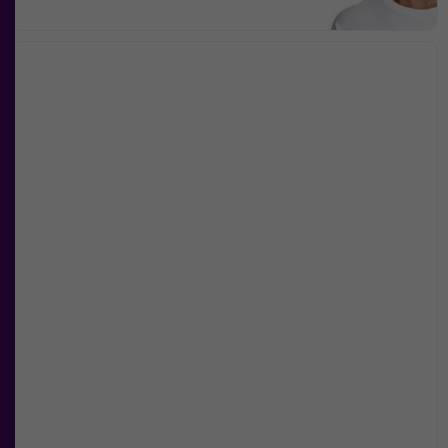
Nödvändiga
Dessa kakor
går inte att
välja bort. De
behövs för att
hemsidan
över huvud
taget ska
fungera.