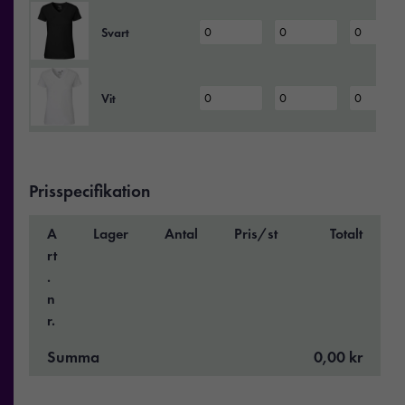
Svart
Vit
Prisspecifikation
A
Lager
Antal
Pris/st
Totalt
rt
.
n
r.
Summa
0,00 kr