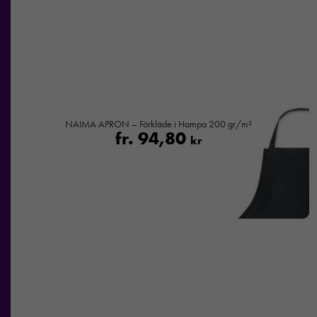
Om du
nekar de
här kakorna
kommer viss
funktionalitet
att försvinna
från
hemsidan.
NAIMA APRON – Förkläde i Hampa 200 gr/m²
fr.
94,80
kr
Marknadsföring
Genom att dela
med dig av dina
intressen och ditt
beteende när du
surfar ökar du
chansen att få se
personligt
anpassat innehåll
och