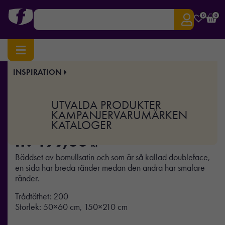
0
0
INSPIRATION
Hem
/
Hem & Kök
/
Textil
/ Grebbestad Satin
Art.nr:
DJ-421010
UTVALDA PRODUKTER
Grebbestad Satin
KAMPANJER
VARUMÄRKEN
KATALOGER
fr.
499,00
kr
Bäddset av bomullsatin och som är så kallad doubleface,
en sida har breda ränder medan den andra har smalare
ränder.
Trådtäthet: 200
Storlek: 50×60 cm, 150×210 cm