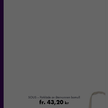
Nödvändiga
Dessa kakor
går inte att
välja bort. De
behövs för att
hemsidan
över huvud
taget ska
fungera.
SOUS – Förkläde av återvunnen bomull
fr.
43,20
kr
Statistik