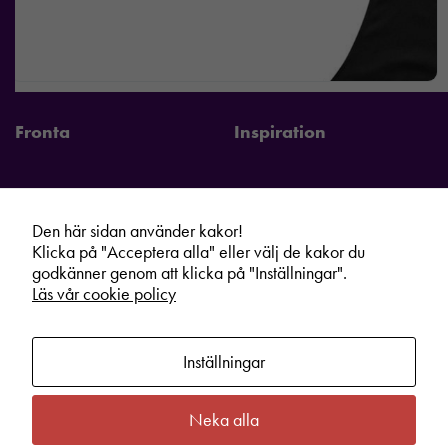
Fronta
Inspiration
Den här sidan använder kakor!
Fronta Sverige AB
Information
Klicka på "Acceptera alla" eller välj de kakor du
godkänner genom att klicka på "Inställningar".
Kontakta din lokala Fronta expert
Kampanjer
Läs vår cookie policy
Vår service
Varumärken
Kundshop
Hållbarhet
Inställningar
Om oss
Cookie information
Bli lokal Fronta expert
Integritetspolicy
Neka alla
Kontakt
Köpvillkor