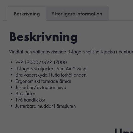
Beskrivning
Ytterligare information
Beskrivning
Vindtät och vattenavvisande 3-lagers softshell-jacka i Vent
• WP 19000/MVP 17000
• 3-lagers skaljacka i VentAir™ wind
• Bra väderskydd i tuffa förhållanden
• Ergonomiskt formade ärmar
• Justerbar/avtagbar huva
• Bröstficka
• Två handfickor
• Justerbara muddar i ärmsluten
Upp