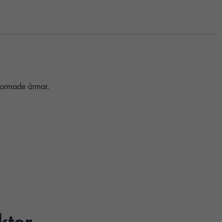
 formade ärmar.
kter