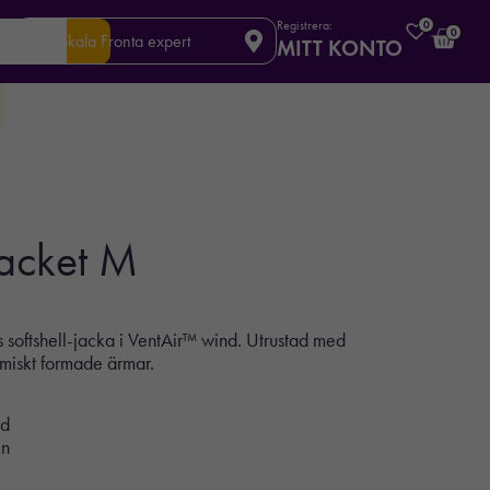
Registrera:
0
0
Din lokala Fronta expert
MITT KONTO
Jacket M
 softshell-jacka i VentAir™ wind. Utrustad med
miskt formade ärmar.
nd
en