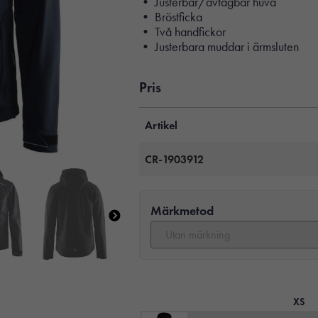
• Justerbar/avtagbar huva
• Bröstficka
• Två handfickor
• Justerbara muddar i ärmsluten
Pris
Artikel
CR-1903912
Märkmetod
XS