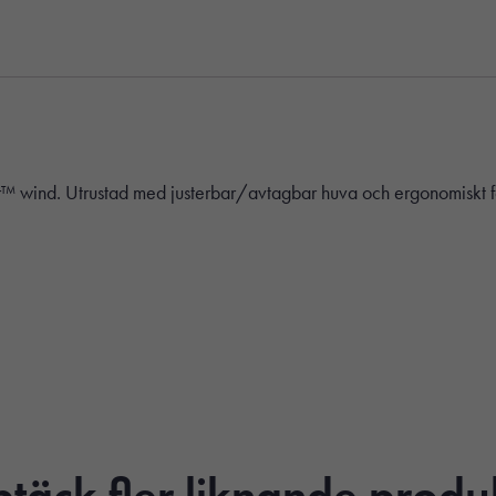
Air™ wind. Utrustad med justerbar/avtagbar huva och ergonomiskt
täck fler liknande produ