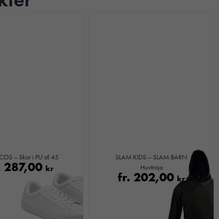
OS – Skor i PU stl 45
SLAM KIDS – SLAM BARN
.
287,00
kr
Huvtröja
fr.
202,00
kr