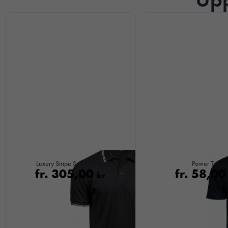
Luxury Stripe Stretch Polo
Power Tee
fr.
305,00
fr.
58,0
kr