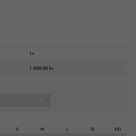
1+
1 600,00
kr
S
M
L
XL
XXL