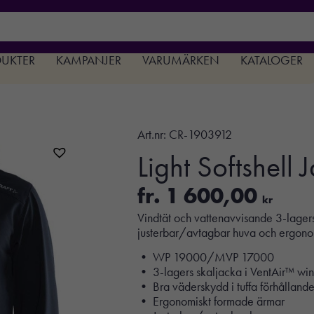
DUKTER
KAMPANJER
VARUMÄRKEN
KATALOGER
Art.nr:
CR-1903912
Light Softshell 
fr.
1 600,00
kr
Vindtät och vattenavvisande 3-lagers
justerbar/avtagbar huva och ergono
• WP 19000/MVP 17000
• 3-lagers skaljacka i VentAir™ wi
• Bra väderskydd i tuffa förhålland
• Ergonomiskt formade ärmar