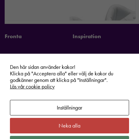
Fronta
Inspiration
Den här sidan använder kakor!
Fronta Sverige AB
Information
Klicka på "Acceptera alla" eller välj de kakor du
Kontakta din lokala Fronta expert
Kampanjer
godkänner genom att klicka på "Inställningar".
Läs vår cookie policy
Vår service
Varumärken
Kundshop
Hållbarhet
Inställningar
Om oss
Cookie information
Bli lokal Fronta expert
Integritetspolicy
Neka alla
Kontakt
Köpvillkor