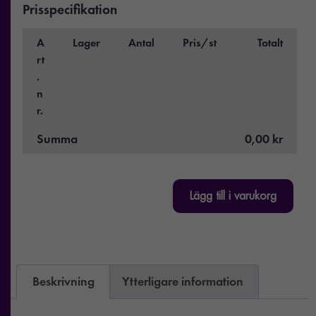
Prisspecifikation
A
Lager
Antal
Pris/st
Totalt
rt
.
n
r.
Summa
0,00 kr
Lägg till i varukorg
Beskrivning
Ytterligare information