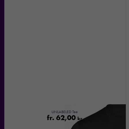
Nödvändiga
Dessa kakor
går inte att
välja bort. De
behövs för att
hemsidan
över huvud
taget ska
fungera.
UNLABELED Tee
fr.
62,00
kr
Statistik
För att vi ska