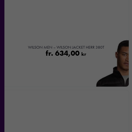
nekar de
här kakorna
kommer viss
funktionalitet
att försvinna
från
hemsidan.
WILSON MEN – WILSON JACKET HERR 380T
fr.
634,00
kr
Marknadsföring
Genom att dela
med dig av dina
intressen och ditt
beteende när du
surfar ökar du
chansen att få se
personligt
anpassat innehåll
och
erbjudanden.