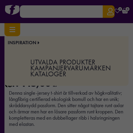
0
0
INSPIRATION
Hem
/
Profilkläder
/ Luxury Tee
Art.nr:
TJ-5000
UTVALDA PRODUKTER
Luxury Tee
KAMPANJER
VARUMÄRKEN
KATALOGER
fr.
145,00
kr
Denna single-jersey t-shirt är tillverkad av högkvalitativ;
långfibrig certifierad ekologisk bomull och har en unik;
skräddarsydd passform. Den sitter något tajtare runt axlar
och ärmar men har en lösare passform runt kroppen. Den
kompletteras med en dubbellager ribb i halsringningen
med elastan.