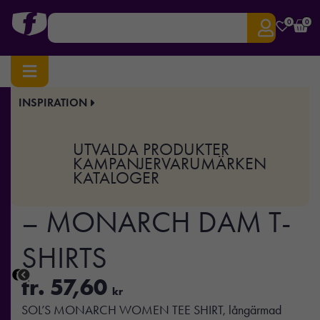
0
0
INSPIRATION
Hem
/
Profilkläder
/
T-shirts & Toppar
/ MONARCH WOMEN – MONARCH DAM T-
SHIRTS
UTVALDA PRODUKTER
Art.nr:
MO-S04443
KAMPANJER
VARUMÄRKEN
KATALOGER
MONARCH WOMEN
– MONARCH DAM T-
SHIRTS
fr.
57,60
kr
SOL’S MONARCH WOMEN TEE SHIRT, långärmad