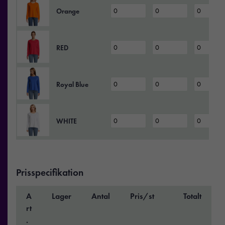
Orange
RED
Royal Blue
WHITE
Prisspecifikation
A
Lager
Antal
Pris/st
Totalt
rt
.