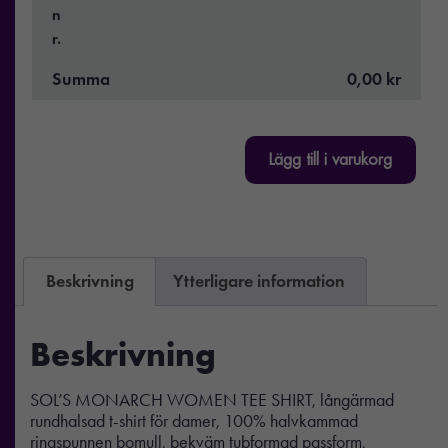
n
r.
Summa
0,00 kr
Lägg till i varukorg
Beskrivning
Ytterligare information
Beskrivning
SOL’S MONARCH WOMEN TEE SHIRT, långärmad
rundhalsad t-shirt för damer, 100% halvkammad
ringspunnen bomull, bekväm tubformad passform,