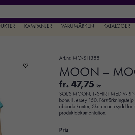
DUKTER
KAMPANJER
VARUMÄRKEN
KATALOGER
Art.nr:
MO-S11388
MOON – MOO
fr.
47,75
kr
SOL’S MOON, T-SHIRT MED V-RIN
bomull Jersey 150, Förstärkningstejp
ribbade kanter, Skuren och sydd för m
produktdokumentation.
Pris