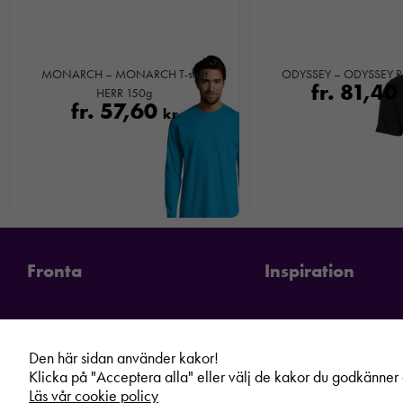
MONARCH – MONARCH T-shirt
ODYSSEY – ODYSSEY RPE
fr.
81,40
HERR 150g
fr.
57,60
kr
Fronta
Inspiration
Den här sidan använder kakor!
Klicka på "Acceptera alla" eller välj de kakor du godkänner g
Läs vår cookie policy
Kontakta din lokala Fronta expert
Kampanjer