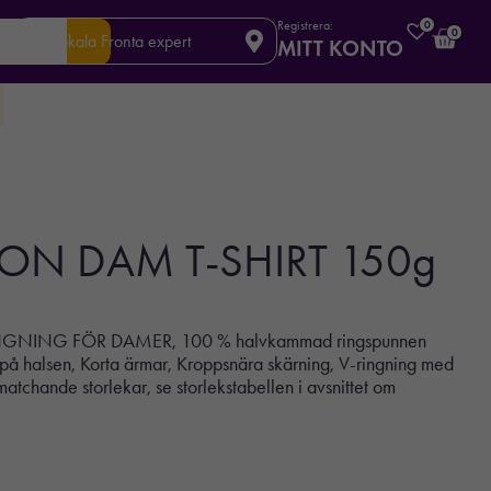
Registrera:
0
0
Din lokala Fronta expert
MITT KONTO
N DAM T-SHIRT 150g
GNING FÖR DAMER, 100 % halvkammad ringspunnen
 på halsen, Korta ärmar, Kroppsnära skärning, V-ringning med
atchande storlekar, se storlekstabellen i avsnittet om