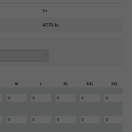
1+
47,75
kr
M
L
XL
XXL
3XL