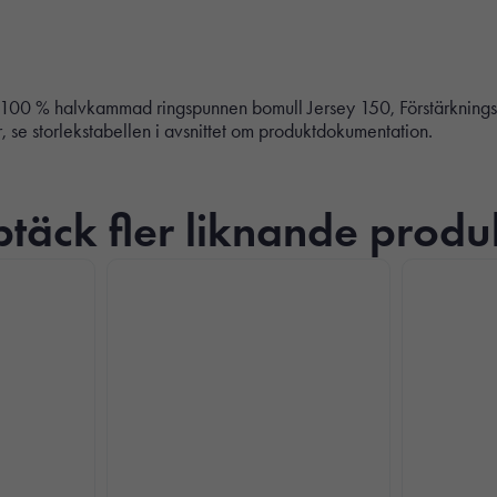
lvkammad ringspunnen bomull Jersey 150, Förstärkningstejp p
 se storlekstabellen i avsnittet om produktdokumentation.
Nödvändiga
Dessa kakor
täck fler liknande produ
går inte att
välja bort. De
behövs för att
hemsidan
över huvud
taget ska
fungera.
Statistik
För att vi ska