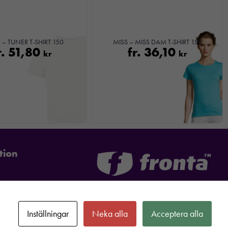
 – TUNER T-SHIRT 150
MISS – MISS DAM T-SHIRT 150
r.
51,80
fr.
36,10
kr
kr
tion
Inställningar
Neka alla
Acceptera alla
formation