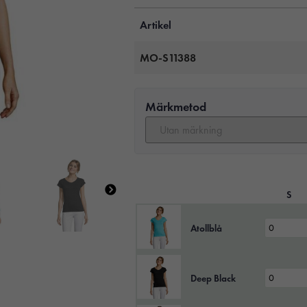
Artikel
MO-S11388
Märkmetod
S
Atollblå
Deep Black