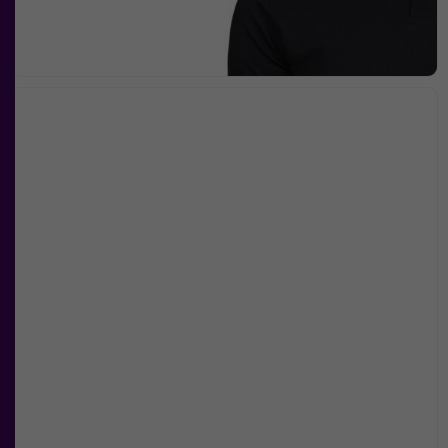
chansen att få se
personligt
anpassat innehåll
och
erbjudanden.