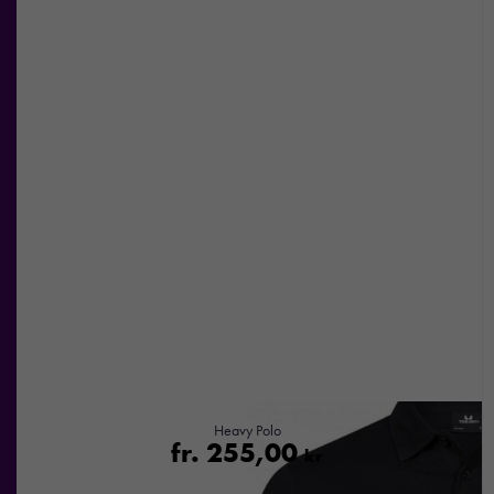
hemsida ska
prestera så
bra som
möjligt under
ditt besök.
Om du
nekar de
här kakorna
kommer viss
funktionalitet
att försvinna
från
hemsidan.
Marknadsföring
Genom att dela
med dig av dina
Heavy Polo
intressen och ditt
fr.
255,00
kr
beteende när du
surfar ökar du