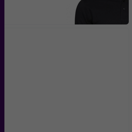
Nödvändiga
Dessa kakor
går inte att
välja bort. De
behövs för att
hemsidan
över huvud
taget ska