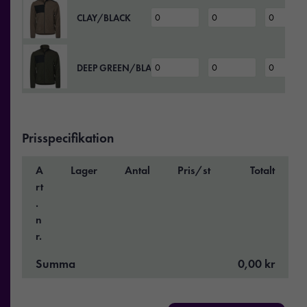
CLAY/BLACK
DEEP GREEN/BLACK
Prisspecifikation
A
Lager
Antal
Pris/st
Totalt
rt
.
n
r.
Summa
0,00 kr