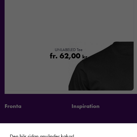
UNLABELED Tee
fr.
62,00
kr
Fronta
Inspiration
Den här sidan använder kakor!