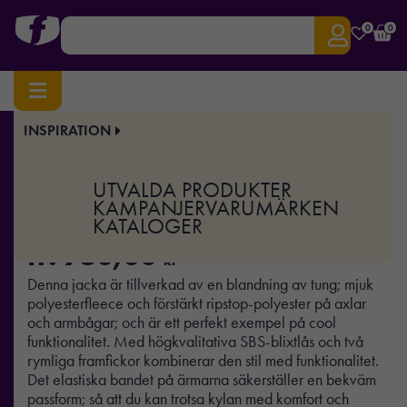
0
0
INSPIRATION
Hem
/
Profilkläder
/ Mountain Fleece
Art.nr:
TJ-9120
UTVALDA PRODUKTER
Mountain Fleece
KAMPANJER
VARUMÄRKEN
KATALOGER
fr.
760,00
kr
Denna jacka är tillverkad av en blandning av tung; mjuk
polyesterfleece och förstärkt ripstop-polyester på axlar
och armbågar; och är ett perfekt exempel på cool
funktionalitet. Med högkvalitativa SBS-blixtlås och två
rymliga framfickor kombinerar den stil med funktionalitet.
Det elastiska bandet på ärmarna säkerställer en bekväm
passform; så att du kan trotsa kylan med komfort och