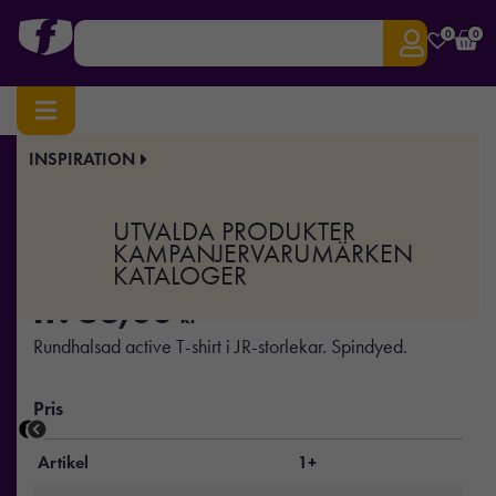
0
0
INSPIRATION
Hem
/
Profilkläder
/
T-shirts & Toppar
/ Run JR
Art.nr:
TEX-2264029
UTVALDA PRODUKTER
Run JR
KAMPANJER
VARUMÄRKEN
KATALOGER
fr.
63,00
kr
Rundhalsad active T-shirt i JR-storlekar. Spindyed.
Pris
Artikel
1+