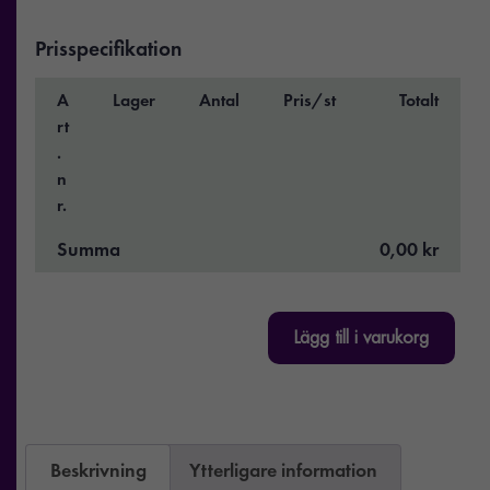
Prisspecifikation
A
Lager
Antal
Pris/st
Totalt
rt
.
n
r.
Summa
0,00 kr
Lägg till i varukorg
Beskrivning
Ytterligare information