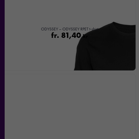
ODYSSEY – ODYSSEY RPET t-shirt
fr.
81,40
kr
Nödvändiga
Dessa kakor
går inte att
välja bort. De