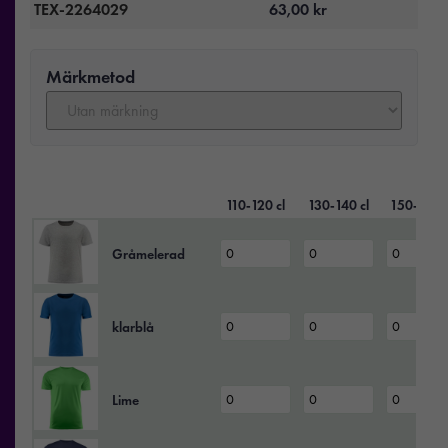
TEX-2264029
63,00
kr
Märkmetod
110‑120 cl
130‑140 cl
150‑160 c
Gråmelerad
klarblå
Lime