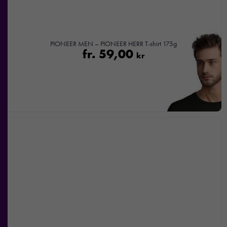
med dig av dina
intressen och ditt
beteende när du
surfar ökar du
PIONEER MEN – PIONEER HERR T-shirt 175g
chansen att få se
fr.
59,00
kr
personligt
anpassat innehåll
och
erbjudanden.