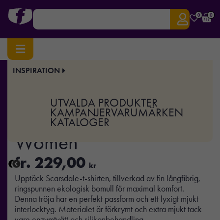
0
0
INSPIRATION
Hem
/
Profilkläder
/
T-shirts & Toppar
/ Scarsdale T-Shirt Women
Art.nr:
TEX-2124010
UTVALDA PRODUKTER
Scarsdale T-Shirt
KAMPANJER
VARUMÄRKEN
KATALOGER
Women
fr.
229,00
kr
Upptäck Scarsdale-t-shirten, tillverkad av fin långfibrig,
ringspunnen ekologisk bomull för maximal komfort.
Denna tröja har en perfekt passform och ett lyxigt mjukt
interlocktyg. Materialet är förkrymt och extra mjukt tack
vare enzymtvätt och silikonbehandling.