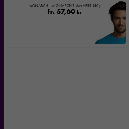
MONARCH – MONARCH T-shirt HERR 150g
fr.
57,60
kr
Nödvändiga
Dessa kakor
går inte att
välja bort. De
behövs för att
hemsidan