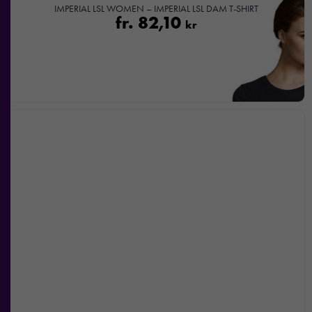
beteende när du
IMPERIAL LSL WOMEN – IMPERIAL LSL DAM T-SHIRT
fr.
82,10
surfar ökar du
kr
chansen att få se
personligt
anpassat innehåll
och
erbjudanden.