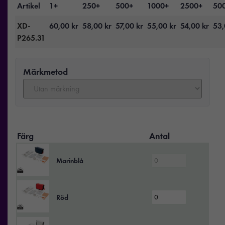
Artikel
1+
250+
500+
1000+
2500+
50
XD-
60,00
kr
58,00
kr
57,00
kr
55,00
kr
54,00
kr
53
P265.31
Märkmetod
Färg
Antal
Marinblå
Röd