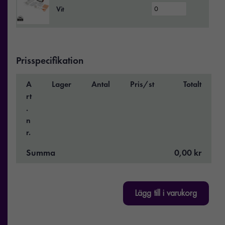
Vit
Prisspecifikation
A
Lager
Antal
Pris/st
Totalt
rt
.
n
r.
Summa
0,00 kr
Lägg till i varukorg