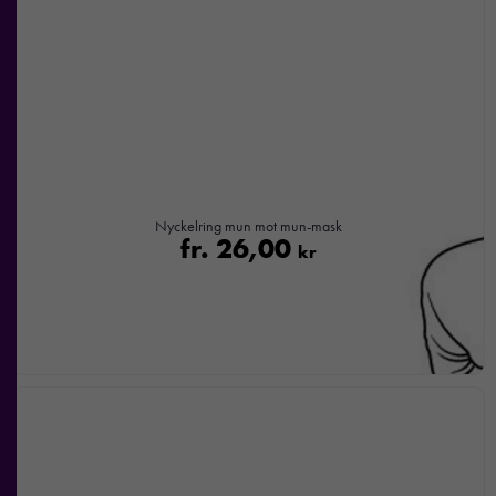
hemsidan
används.
Upplevelse
För att vår
hemsida ska
prestera så
bra som
Nyckelring mun mot mun-mask
möjligt under
fr.
26,00
kr
ditt besök.
Om du
nekar de
här kakorna
kommer viss
funktionalitet
att försvinna
från
hemsidan.