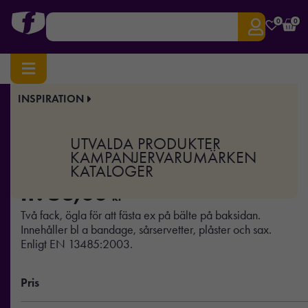
0
0
INSPIRATION
Hem
/
Hälsa
/
Första hjälpen
/ Första hjälpen
Art.nr:
XD-P265.31
UTVALDA PRODUKTER
Första hjälpen
KAMPANJER
VARUMÄRKEN
KATALOGER
fr.
53,00
kr
Två fack, ögla för att fästa ex på bälte på baksidan.
Innehåller bl a bandage, sårservetter, plåster och sax.
Enligt EN 13485:2003.
Pris