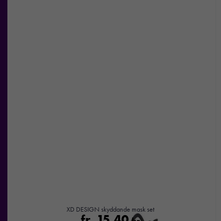
Marknadsföring
Genom att dela
med dig av dina
intressen och ditt
beteende när du
surfar ökar du
chansen att få se
personligt
anpassat innehåll
och
erbjudanden.
XD DESIGN skyddande mask set
fr.
15,40
kr