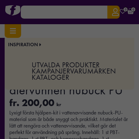
0
0
INSPIRATION
Hem
/
Hälsa
/
Första hjälpen
/ Första hjälpen-set i RCS återvunnen nubuck PU
Art.nr:
XD-P265.41
UTVALDA PRODUKTER
Första hjälpen-set i RCS
KAMPANJER
VARUMÄRKEN
KATALOGER
återvunnen nubuck PU
fr.
200,00
kr
Lyxigt första hjälpen-kit i vattenavvisande nubuck-PU-
material som är både snyggt och praktiskt. Materialet är
lätt att rengöra och vattenavvisande, vilket gör det
perfekt för användning på språng. Innehåll: 1 st PBT-
bandage, 1 st PBT- och kompressbandage, 1 st