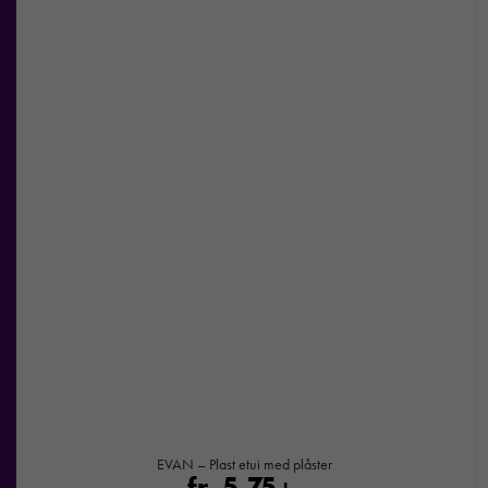
här kakorna
kommer viss
funktionalitet
att försvinna
från
hemsidan.
Marknadsföring
Genom att dela
med dig av dina
intressen och ditt
beteende när du
surfar ökar du
chansen att få se
personligt
anpassat innehåll
och
erbjudanden.
EVAN – Plast etui med plåster
fr.
5,75