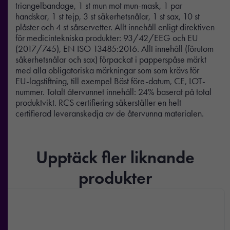
triangelbandage, 1 st mun mot mun-mask, 1 par
handskar, 1 st tejp, 3 st säkerhetsnålar, 1 st sax, 10 st
plåster och 4 st sårservetter. Allt innehåll enligt direktiven
för medicintekniska produkter: 93/42/EEG och EU
(2017/745), EN ISO 13485:2016. Allt innehåll (förutom
såkerhetsnålar och sax) förpackat i papperspåse märkt
med alla obligatoriska märkningar som som krävs för
EU-lagstiftning, till exempel Bäst före-datum, CE, LOT-
nummer. Totalt återvunnet innehåll: 24% baserat på total
produktvikt. RCS certifiering säkerställer en helt
certifierad leveranskedja av de återvunna materialen.
Upptäck fler liknande
produkter