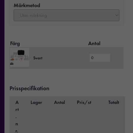
Märkmetod
Färg
Antal
Svart
Prisspecifikation
A
Lager
Antal
Pris/st
Totalt
rt
.
n
r.