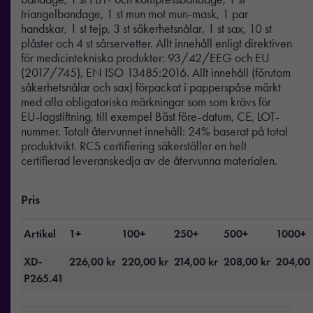
triangelbandage, 1 st mun mot mun-mask, 1 par
handskar, 1 st tejp, 3 st säkerhetsnålar, 1 st sax, 10 st
plåster och 4 st sårservetter. Allt innehåll enligt direktiven
för medicintekniska produkter: 93/42/EEG och EU
(2017/745), EN ISO 13485:2016. Allt innehåll (förutom
såkerhetsnålar och sax) förpackat i papperspåse märkt
med alla obligatoriska märkningar som som krävs för
EU-lagstiftning, till exempel Bäst före-datum, CE, LOT-
nummer. Totalt återvunnet innehåll: 24% baserat på total
produktvikt. RCS certifiering säkerställer en helt
certifierad leveranskedja av de återvunna materialen.
Pris
Artikel
1+
100+
250+
500+
1000+
XD-
226,00
kr
220,00
kr
214,00
kr
208,00
kr
204,00
P265.41