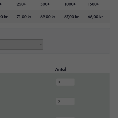
+
250+
500+
1000+
1500+
00
kr
71,00
kr
69,00
kr
67,00
kr
66,00
kr
Antal