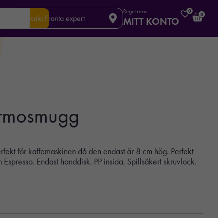
Registrera:
0
0
Din lokala Fronta expert
MITT KONTO
termosmugg
fekt för kaffemaskinen då den endast är 8 cm hög. Perfekt
n Espresso. Endast handdisk. PP insida. Spillsäkert skruvlock.