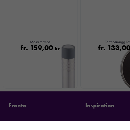
Mosa termos
Termosmugg Tä
fr.
159,00
fr.
133,0
kr
Fronta
Inspiration