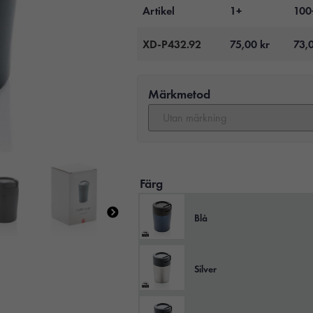
Artikel
1+
100
XD-P432.92
75,00
kr
73,
Märkmetod
Färg
Blå
Silver