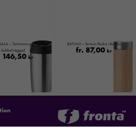
SALA – Termosmugg
BATUMI – Termos flaska i Bambu
fr.
87,00
dubbelväggad
kr
.
146,50
kr
tion