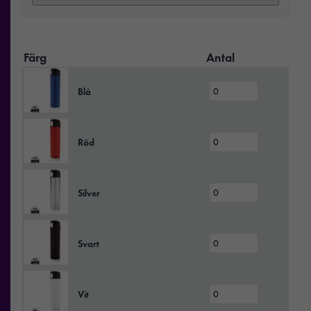
Färg
Antal
Blå
Röd
Silver
Svart
Vit