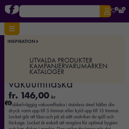
0
0
INSPIRATION
Hem
/
Drinkware
/
Vattenflaskor
/ RCS Re-steel easy lock vakuumflaska
Art.nr:
XD-P435.50
UTVALDA PRODUKTER
RCS Re-steel easy lock
KAMPANJER
VARUMÄRKEN
KATALOGER
vakuumflaska
fr.
146,00
kr
Dubbelväggig vakuumflaska i stainless steel håller din
dryck varm upp till 5 timmar eller kyld upp till 15 timmar.
Locket går att låsa och på så sätt undviker du spill och
läckage. Locket är enkelt att rengöra för optimal hygien
och kan diskas i maskin. Den unika designen gör det