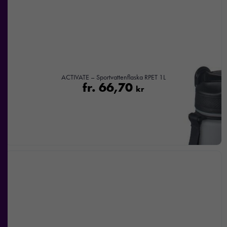
ACTIVATE – Sportvattenflaska RPET 1L
fr.
66,70
kr
Nödvändiga
Dessa kakor
går inte att
välja bort. De
behövs för att
hemsidan
över huvud
taget ska
fungera.
Statistik