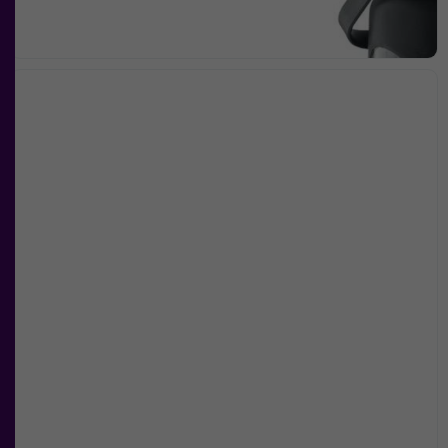
Om du
nekar de
här kakorna
kommer viss
funktionalitet
att försvinna
från
hemsidan.
Marknadsföring
Genom att dela
med dig av dina
intressen och ditt
beteende när du
surfar ökar du
chansen att få se
personligt
anpassat innehåll
och
erbjudanden.