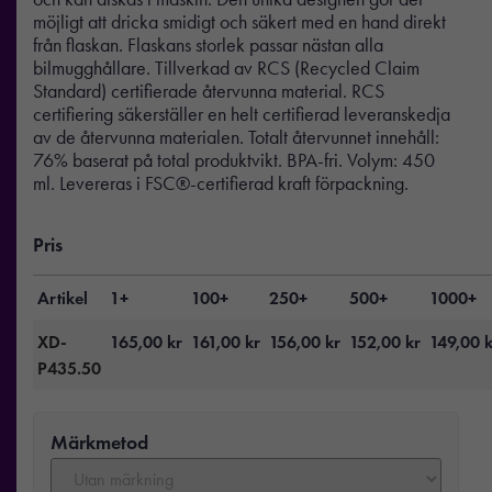
möjligt att dricka smidigt och säkert med en hand direkt
från flaskan. Flaskans storlek passar nästan alla
bilmugghållare. Tillverkad av RCS (Recycled Claim
Standard) certifierade återvunna material. RCS
certifiering säkerställer en helt certifierad leveranskedja
av de återvunna materialen. Totalt återvunnet innehåll:
76% baserat på total produktvikt. BPA-fri. Volym: 450
ml. Levereras i FSC®-certifierad kraft förpackning.
Pris
Artikel
1+
100+
250+
500+
1000+
XD-
165,00
kr
161,00
kr
156,00
kr
152,00
kr
149,00
k
P435.50
Märkmetod