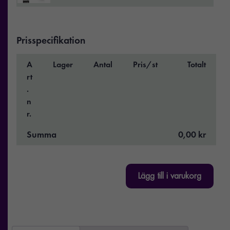
Prisspecifikation
A
Lager
Antal
Pris/st
Totalt
rt
.
n
r.
Summa
0,00 kr
Lägg till i varukorg