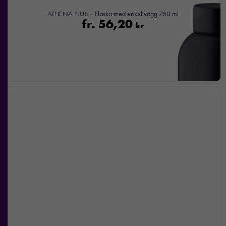
bra som
möjligt under
ATHENA PLUS – Flaska med enkel vägg 750 ml
fr.
56,20
ditt besök.
kr
Om du
nekar de
här kakorna
kommer viss
funktionalitet
att försvinna
från
hemsidan.
Marknadsföring
Genom att dela
med dig av dina
intressen och ditt
beteende när du
surfar ökar du
chansen att få se