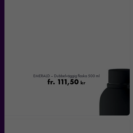
Nödvändiga
EMERALD – Dubbelväggig flaska 500 ml
fr.
111,50
Dessa kakor
kr
går inte att
välja bort. De
behövs för att
hemsidan
över huvud
taget ska
fungera.