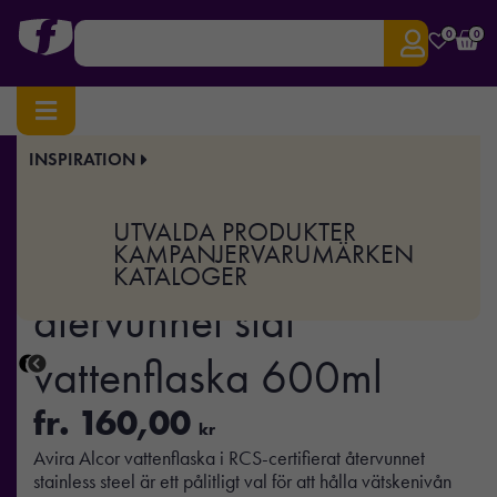
0
0
INSPIRATION
Hem
/
Drinkware
/
Vattenflaskor
/ Avira Alcor RCS återvunnet stål vattenflaska 600ml
Art.nr:
XD-P438.06
UTVALDA PRODUKTER
Avira Alcor RCS
KAMPANJER
VARUMÄRKEN
KATALOGER
återvunnet stål
vattenflaska 600ml
fr.
160,00
kr
Avira Alcor vattenflaska i RCS-certifierat återvunnet
stainless steel är ett pålitligt val för att hålla vätskenivån