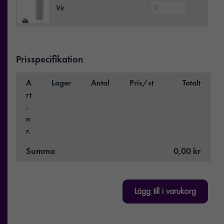
Vit
Prisspecifikation
A
Lager
Antal
Pris/st
Totalt
rt
.
n
r.
Summa
0,00 kr
Lägg till i varukorg