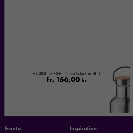
personligt
anpassat innehåll
och
erbjudanden.
HELSINKI LARGE – Termoflaska i rostfitt 1L
fr.
156,00
kr
Fronta
Inspiration