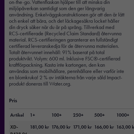
on-the-go. Vattenflaskan hjälper till att minska din
miljöpåverkan samtidigt som den ger långvarig
användning. Enkelväggskonstruktionen gör att den är lätt
och enkel att bära, och det läckagesäkra locket håller
din dryck säker när du är på språng. Tillverkad med
RCS-certifierade (Recycled Claim Standard) återvunna
material. RCS-certifieringen garanterar en fullständigt
certifierad leveranskedja för de återvunna materialen.
Totalt återvunnet innehåll: 91% baserat på total
produktvikt. Volym: 600 ml. Inklusive FSC®-certifierad
kraftförpackning. Kasta inte kartongen, den kan
användas som mobilhållare, pennhållare eller varför inte
en blomkruka! 2 % av intäkterna från varje såld Impact-
produkt doneras till Water.org.
Pris
Artikel
1+
100+
250+
500+
1000+
XD-
181,00
kr
176,00
kr
171,00
kr
166,00
kr
163,00
k
P438.06