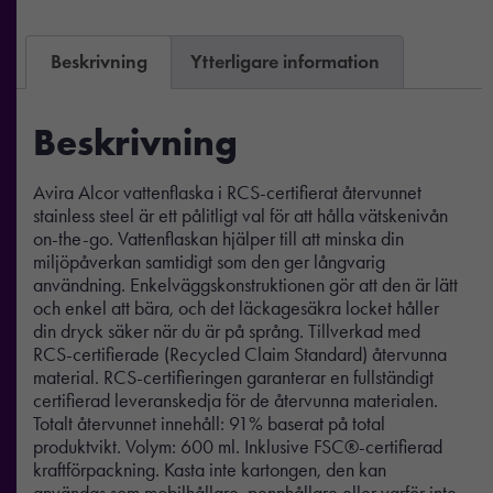
Beskrivning
Ytterligare information
Beskrivning
Avira Alcor vattenflaska i RCS-certifierat återvunnet
stainless steel är ett pålitligt val för att hålla vätskenivån
on-the-go. Vattenflaskan hjälper till att minska din
miljöpåverkan samtidigt som den ger långvarig
användning. Enkelväggskonstruktionen gör att den är lätt
och enkel att bära, och det läckagesäkra locket håller
din dryck säker när du är på språng. Tillverkad med
RCS-certifierade (Recycled Claim Standard) återvunna
material. RCS-certifieringen garanterar en fullständigt
certifierad leveranskedja för de återvunna materialen.
Totalt återvunnet innehåll: 91% baserat på total
produktvikt. Volym: 600 ml. Inklusive FSC®-certifierad
kraftförpackning. Kasta inte kartongen, den kan
användas som mobilhållare, pennhållare eller varför inte