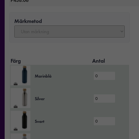
Märkmetod
Färg
Antal
Marinblå
Silver
Svart