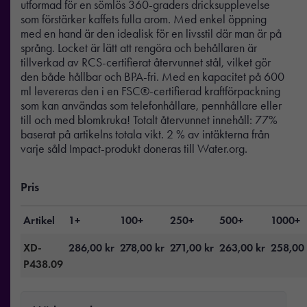
utformad för en sömlös 360-graders dricksupplevelse
som förstärker kaffets fulla arom. Med enkel öppning
med en hand är den idealisk för en livsstil där man är på
språng. Locket är lätt att rengöra och behållaren är
tillverkad av RCS-certifierat återvunnet stål, vilket gör
den både hållbar och BPA-fri. Med en kapacitet på 600
ml levereras den i en FSC®-certifierad kraftförpackning
som kan användas som telefonhållare, pennhållare eller
till och med blomkruka! Totalt återvunnet innehåll: 77%
baserat på artikelns totala vikt. 2 % av intäkterna från
varje såld Impact-produkt doneras till Water.org.
Pris
Artikel
1+
100+
250+
500+
1000+
XD-
286,00
kr
278,00
kr
271,00
kr
263,00
kr
258,00
P438.09