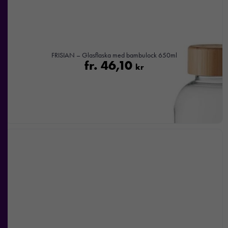
FRISIAN – Glasflaska med bambulock 650ml
fr.
46,10
kr
Nödvändiga
Dessa kakor
går inte att
välja bort. De
behövs för att
hemsidan
över huvud
taget ska
fungera.