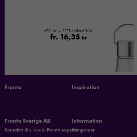
och
erbjudanden.
VERNAL – RPET-flaska 600ml
fr.
16,35
kr
Fronta
Inspiration
Fronta Sverige AB
Information
Kontakta din lokala Fronta expert
Kampanjer