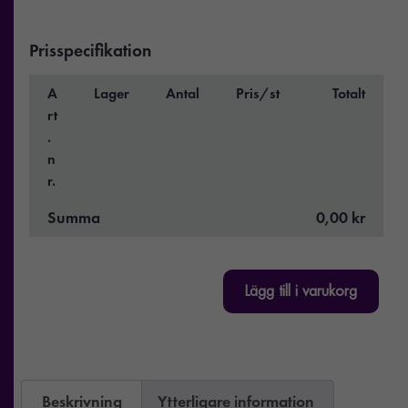
Prisspecifikation
A
Lager
Antal
Pris/st
Totalt
rt
.
n
r.
Summa
0,00 kr
Lägg till i varukorg
Beskrivning
Ytterligare information