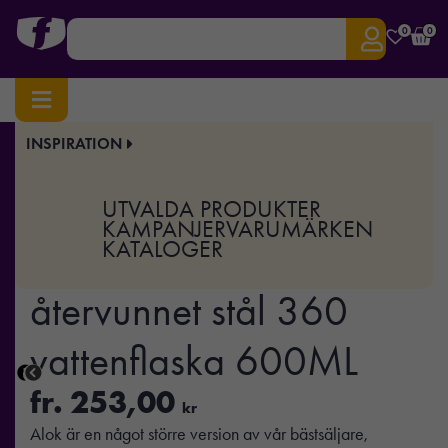
0
0
INSPIRATION
Hem
/
Drinkware
/
Vattenflaskor
/ Avira Alok RCS återvunnet stål 360 vattenflaska
600ML
UTVALDA PRODUKTER
Art.nr:
XD-P438.09
KAMPANJER
VARUMÄRKEN
KATALOGER
Avira Alok RCS
återvunnet stål 360
vattenflaska 600ML
fr.
253,00
kr
Alok är en något större version av vår bästsäljare,