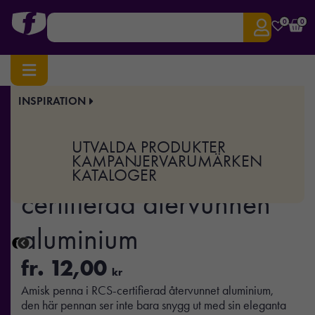
0
0
INSPIRATION
Hem
/
Pennor
/
Miljöpennor
/ Amisk penna i RCS-certifierad återvunnen aluminium
Art.nr:
XD-P611.17
UTVALDA PRODUKTER
Amisk penna i RCS-
KAMPANJER
VARUMÄRKEN
KATALOGER
certifierad återvunnen
aluminium
fr.
12,00
kr
Amisk penna i RCS-certifierad återvunnet aluminium,
den här pennan ser inte bara snygg ut med sin eleganta