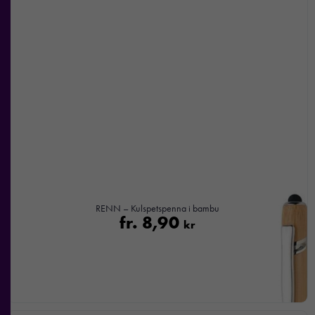
nekar de
här kakorna
kommer viss
funktionalitet
att försvinna
från
hemsidan.
Marknadsföring
Genom att dela
med dig av dina
intressen och ditt
RENN – Kulspetspenna i bambu
beteende när du
fr.
8,90
kr
surfar ökar du
chansen att få se
personligt
anpassat innehåll
och
erbjudanden.