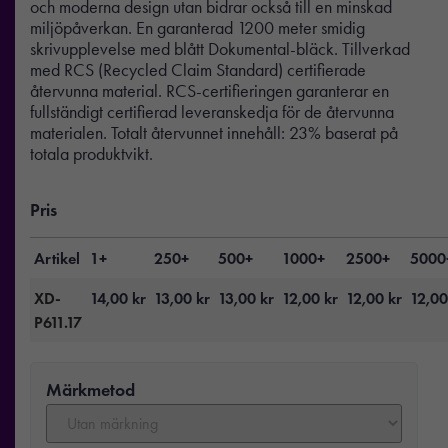
och moderna design utan bidrar också till en minskad
miljöpåverkan. En garanterad 1200 meter smidig
skrivupplevelse med blått Dokumental-bläck. Tillverkad
med RCS (Recycled Claim Standard) certifierade
återvunna material. RCS-certifieringen garanterar en
fullständigt certifierad leveranskedja för de återvunna
materialen. Totalt återvunnet innehåll: 23% baserat på
totala produktvikt.
Pris
Artikel
1+
250+
500+
1000+
2500+
5000
XD-
14,00
kr
13,00
kr
13,00
kr
12,00
kr
12,00
kr
12,0
P611.17
Märkmetod