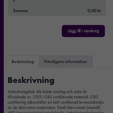
r.
Summa
0,00 kr
Lägg till i varukorg
Beskrivning
Ytterligare information
Beskrivning
Anteckningsbok där både omslag och sidor är
tillverkade av 100% GRS certifierade material. GRS
certifiering säkerställer en helt certifierad leveranskedja
av de återvunna materialen. Totalt återvunnet innehåll:
68% baserat på total produktvikt. Anteckningsboken har