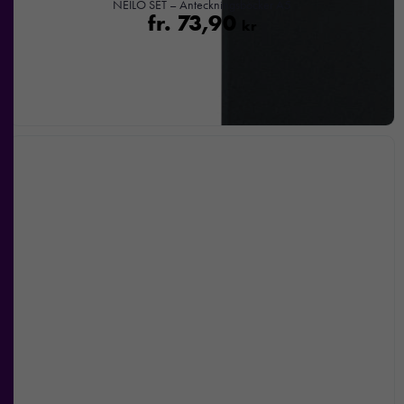
NEILO SET – Anteckningsböcker A5
kommer viss
fr.
73,90
kr
funktionalitet
att försvinna
från
hemsidan.
Marknadsföring
Genom att dela
med dig av dina
intressen och ditt
beteende när du
surfar ökar du
chansen att få se
personligt
anpassat innehåll
och
erbjudanden.