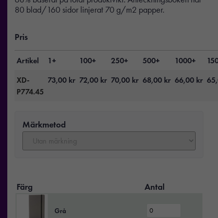
80 blad/160 sidor linjerat 70 g/m2 papper.
Pris
Artikel
1+
100+
250+
500+
1000+
15
XD-
73,00
kr
72,00
kr
70,00
kr
68,00
kr
66,00
kr
65
P774.45
Märkmetod
Färg
Antal
Grå