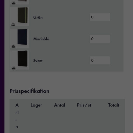
Grön
Marinblå
Svart
Prisspecifikation
A
Lager
Antal
Pris/st
Totalt
rt
.
n