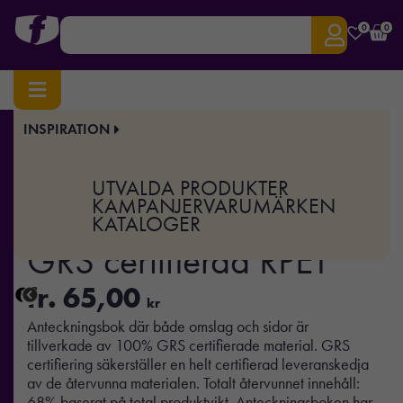
0
0
INSPIRATION
Hem
/
Kontor
/
Noteringsblock
/ A5 anteckningsbok GRS certifierad RPET
Art.nr:
XD-P774.45
UTVALDA PRODUKTER
A5 anteckningsbok
KAMPANJER
VARUMÄRKEN
KATALOGER
GRS certifierad RPET
fr.
65,00
kr
Anteckningsbok där både omslag och sidor är
tillverkade av 100% GRS certifierade material. GRS
certifiering säkerställer en helt certifierad leveranskedja
av de återvunna materialen. Totalt återvunnet innehåll:
68% baserat på total produktvikt. Anteckningsboken har