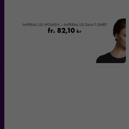
Marknadsföring
IMPERIAL LSL WOMEN – IMPERIAL LSL DAM T-SHIRT
Genom att dela
fr.
82,10
kr
med dig av dina
intressen och ditt
beteende när du
surfar ökar du
chansen att få se
personligt
anpassat innehåll
och
erbjudanden.