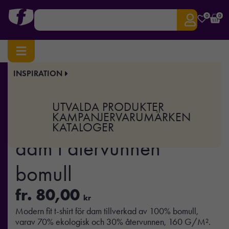
0
0
INSPIRATION
Hem
/
Profilkläder
/
T-shirts & Toppar
/ IQONIQ Yala t-shirt dam i återvunnen bomull
Art.nr:
XD-T4100
UTVALDA PRODUKTER
IQONIQ Yala t-shirt
KAMPANJER
VARUMÄRKEN
KATALOGER
dam i återvunnen
bomull
fr.
80,00
kr
Modern fit t-shirt för dam tillverkad av 100% bomull,
varav 70% ekologisk och 30% återvunnen, 160 G/M².