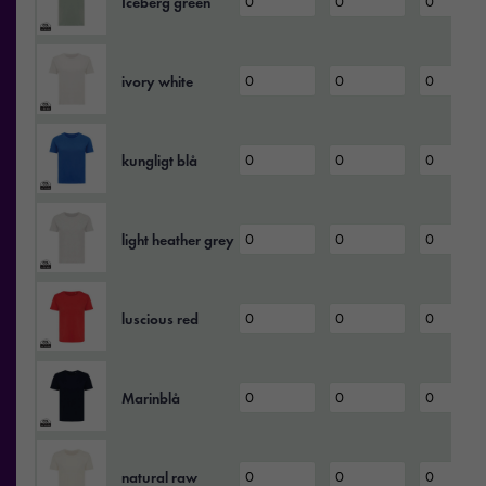
Iceberg green
ivory white
kungligt blå
light heather grey
luscious red
Marinblå
natural raw