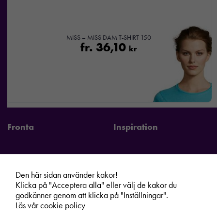
MISS – MISS DAM T-SHIRT 150
fr.
36,10
kr
Fronta
Inspiration
Den här sidan använder kakor!
Fronta Sverige AB
Information
Klicka på "Acceptera alla" eller välj de kakor du
Kontakta din lokala Fronta expert
Kampanjer
godkänner genom att klicka på "Inställningar".
Läs vår cookie policy
Vår service
Varumärken