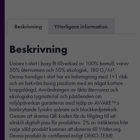
Beskrivning
Ytterligare information
Beskrivning
Unisex t-shirt i boxy fit tillverkad av 100% bomull, varav
50% återvunnen och 50% ekologisk, 180 G/M².
Denna trendiga t-shirt har en halsringning med 1×1 ribb
och en bekväm boxig passform med en något kortare
kroppslängd. Användningen av äkta återvunna och
ekologiska tygmaterial och påståenden om
miljöpåverkan garanteras med hjälp av AWARE™:s
banbrytande fysiska spårare och blockkedjeteknik.
Genom att skanna QR-koden får du tillgång till ett
särskilt digitalt pass för produkten. 2% av intäkterna från
varje såld produkt kommer att doneras till Water.org.
Denna produkt är certifierad enligt OEKO-TEX®