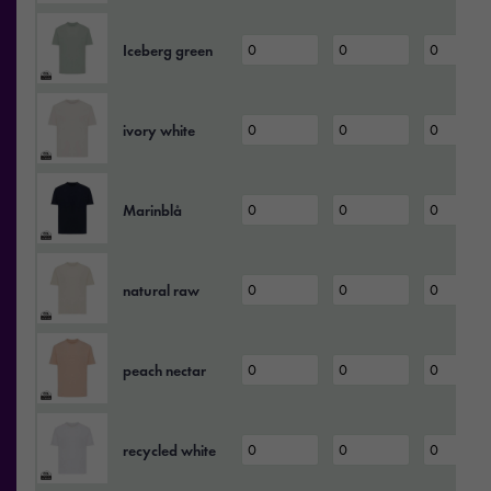
Iceberg green
ivory white
Marinblå
natural raw
peach nectar
recycled white