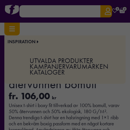
0
0
INSPIRATION
Hem
/
Profilkläder
/
T-shirts & Toppar
/ IQONIQ Teide t-shirt i återvunnen bomull
Art.nr:
XD-T9105
UTVALDA PRODUKTER
IQONIQ Teide t-shirt i
KAMPANJER
VARUMÄRKEN
KATALOGER
återvunnen bomull
fr.
106,00
kr
Unisex t-shirt i boxy fit tillverkad av 100% bomull, varav
50% återvunnen och 50% ekologisk, 180 G/M².
Denna trendiga t-shirt har en halsringning med 1×1 ribb
och en bekväm boxig passform med en något kortare
kroppslängd. Användningen av äkta återvunna och