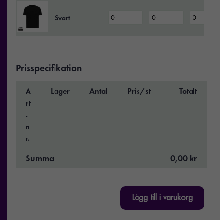
Svart
Prisspecifikation
A
Lager
Antal
Pris/st
Totalt
rt
.
n
r.
Summa
0,00 kr
Lägg till i varukorg