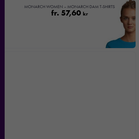
över huvud
MONARCH WOMEN – MONARCH DAM T-SHIRTS
taget ska
fr.
57,60
kr
fungera.
Statistik
För att vi ska
kunna
förbättra
hemsidans
funktionalitet
och
uppbyggnad,
baserat på
hur
hemsidan
används.
Upplevelse