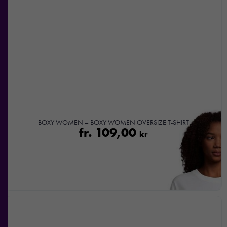
För att vår
hemsida ska
prestera så
bra som
möjligt under
ditt besök.
Om du
nekar de
här kakorna
kommer viss
funktionalitet
BOXY WOMEN – BOXY WOMEN OVERSIZE T-SHIRT
fr.
109,00
att försvinna
kr
från
hemsidan.
Marknadsföring
Genom att dela
med dig av dina
intressen och ditt