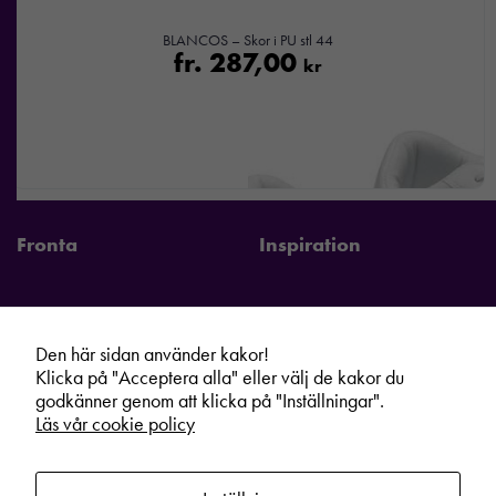
BLANCOS – Skor i PU stl 44
fr.
287,00
kr
Fronta
Inspiration
Den här sidan använder kakor!
Fronta Sverige AB
Information
Klicka på "Acceptera alla" eller välj de kakor du
Kontakta din lokala Fronta expert
Kampanjer
godkänner genom att klicka på "Inställningar".
Läs vår cookie policy
Vår service
Varumärken
Kundshop
Hållbarhet