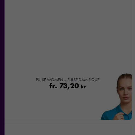
möjligt under
ditt besök.
Om du
nekar de
här kakorna
kommer viss
funktionalitet
att försvinna
från
hemsidan.
PULSE WOMEN – PULSE DAM PIQUE
Marknadsföring
fr.
73,20
kr
Genom att dela
med dig av dina
intressen och ditt
beteende när du
surfar ökar du
chansen att få se
personligt