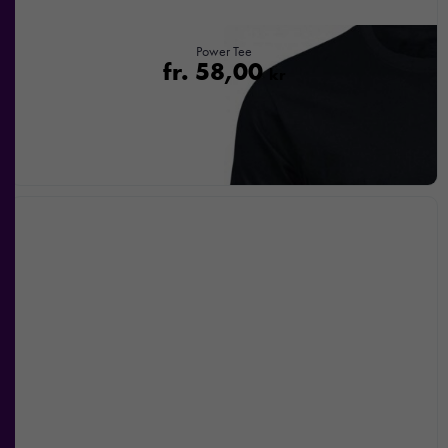
Power Tee
fr.
58,00
kr