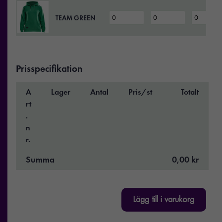
TEAM GREEN
Prisspecifikation
A
Lager
Antal
Pris/st
Totalt
rt
.
n
r.
Summa
0,00 kr
Lägg till i varukorg