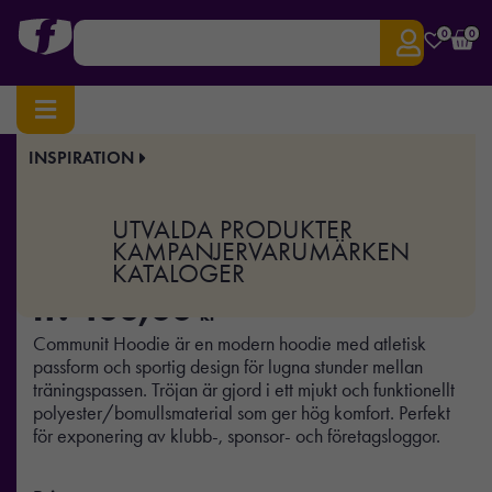
0
0
INSPIRATION
Hem
/
Profilkläder
/ Community Hoodie W
Art.nr:
CR-1906973
UTVALDA PRODUKTER
Community Hoodie W
KAMPANJER
VARUMÄRKEN
KATALOGER
fr.
400,00
kr
Communit Hoodie är en modern hoodie med atletisk
passform och sportig design för lugna stunder mellan
träningspassen. Tröjan är gjord i ett mjukt och funktionellt
polyester/bomullsmaterial som ger hög komfort. Perfekt
för exponering av klubb-, sponsor- och företagsloggor.