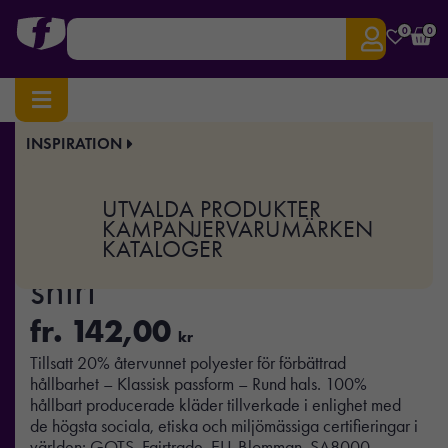
0
0
INSPIRATION
Hem
/
Profilkläder
/
T-shirts & Toppar
/ Unisex Workwear T-shirt
Art.nr:
NE-O69001
UTVALDA PRODUKTER
Unisex Workwear T-
KAMPANJER
VARUMÄRKEN
KATALOGER
shirt
fr.
142,00
kr
Tillsatt 20% återvunnet polyester för förbättrad
hållbarhet – Klassisk passform – Rund hals. 100%
hållbart producerade kläder tillverkade i enlighet med
de högsta sociala, etiska och miljömässiga certifieringar i
världen: GOTS, Fairtrade, EU-Blomman, SA8000,