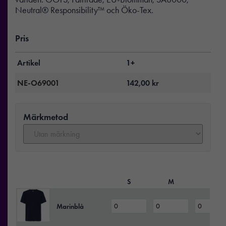
Neutral® Responsibility™ och Öko-Tex.
Pris
Artikel
1+
NE-O69001
142,00
kr
Märkmetod
S
M
L
Marinblå