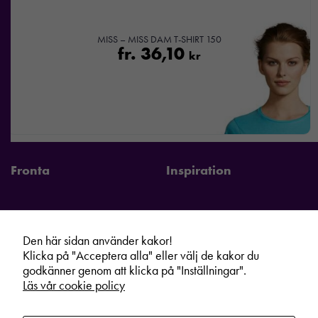
MISS – MISS DAM T-SHIRT 150
fr.
36,10
kr
Fronta
Inspiration
Den här sidan använder kakor!
Fronta Sverige AB
Information
Klicka på "Acceptera alla" eller välj de kakor du
Kontakta din lokala Fronta expert
Kampanjer
godkänner genom att klicka på "Inställningar".
Läs vår cookie policy
Vår service
Varumärken
Kundshop
Hållbarhet