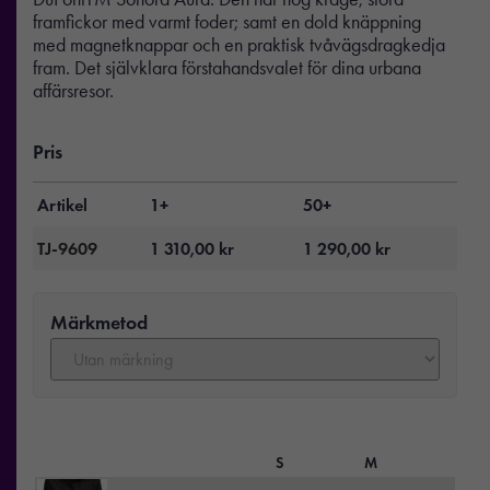
framfickor med varmt foder; samt en dold knäppning
med magnetknappar och en praktisk tvåvägsdragkedja
fram. Det självklara förstahandsvalet för dina urbana
affärsresor.
Pris
Artikel
1+
50+
TJ-9609
1 310,00
kr
1 290,00
kr
Märkmetod
S
M
L