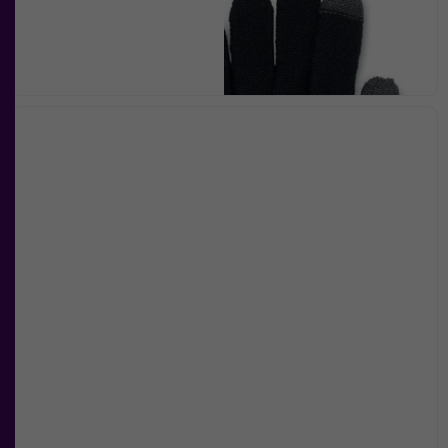
surfar ökar du
chansen att få se
personligt
anpassat innehåll
och
erbjudanden.