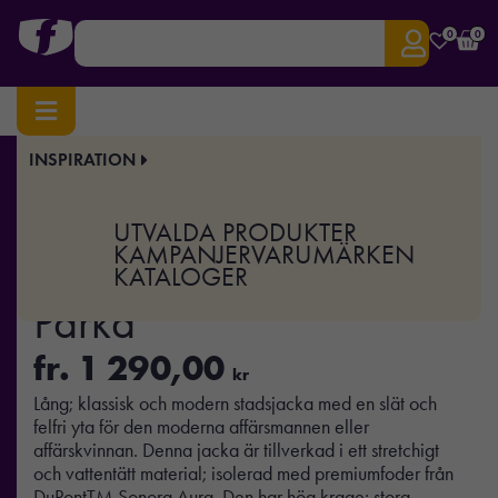
0
0
INSPIRATION
Hem
/
Profilkläder
/ Women’s All Weather Parka
Art.nr:
TJ-9609
UTVALDA PRODUKTER
Women’s All Weather
KAMPANJER
VARUMÄRKEN
KATALOGER
Parka
fr.
1 290,00
kr
Lång; klassisk och modern stadsjacka med en slät och
felfri yta för den moderna affärsmannen eller
affärskvinnan. Denna jacka är tillverkad i ett stretchigt
och vattentätt material; isolerad med premiumfoder från
DuPontTM Sonora Aura. Den har hög krage; stora