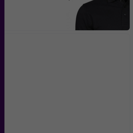
Nödvändiga
Dessa kakor
går inte att
välja bort. De
behövs för att
hemsidan
över huvud