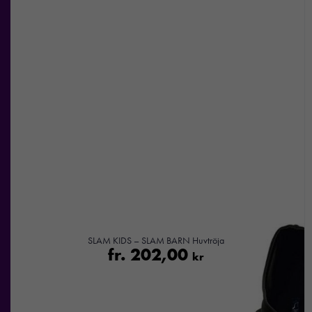
prestera så
bra som
möjligt under
ditt besök.
Om du
nekar de
här kakorna
kommer viss
funktionalitet
att försvinna
från
hemsidan.
Marknadsföring
Genom att dela
SLAM KIDS – SLAM BARN Huvtröja
med dig av dina
fr.
202,00
kr
intressen och ditt
beteende när du
surfar ökar du
chansen att få se