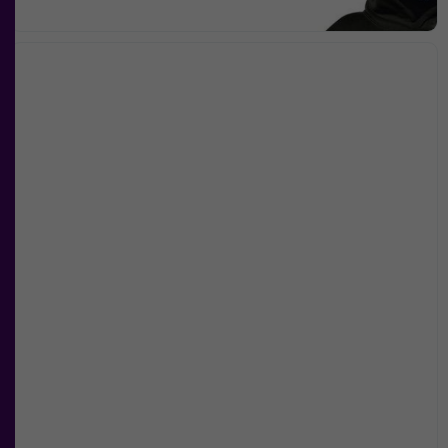
personligt
anpassat innehåll
och
erbjudanden.