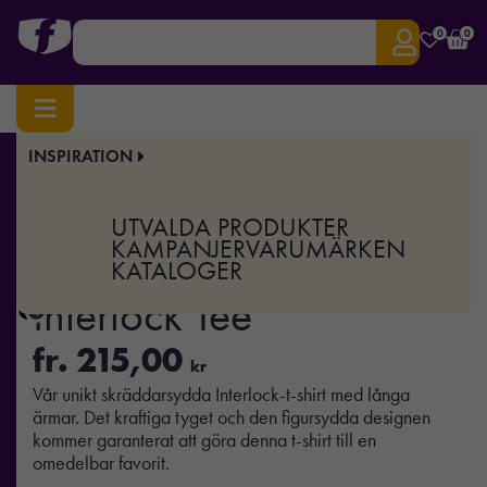
0
0
INSPIRATION
Hem
/
Profilkläder
/ Women’s Long Sleeve Interlock Tee
Art.nr:
TJ-590
UTVALDA PRODUKTER
Women’s Long Sleeve
KAMPANJER
VARUMÄRKEN
KATALOGER
Interlock Tee
fr.
215,00
kr
Vår unikt skräddarsydda Interlock-t-shirt med långa
ärmar. Det kraftiga tyget och den figursydda designen
kommer garanterat att göra denna t-shirt till en
omedelbar favorit.