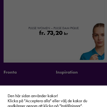
PULSE WOMEN – PULSE DAM PIQUE
fr.
73,20
kr
Fronta
Inspiration
Den här sidan använder kakor!
Fronta Sverige AB
Information
Klicka på "Acceptera alla" eller välj de kakor du
Kontakta din lokala Fronta expert
Kampanjer
godkänner genom att klicka på "Inställningar".