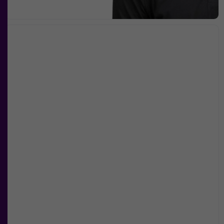
Nödvändiga
Dessa kakor
går inte att
välja bort. De
behövs för att
hemsidan
över huvud
taget ska
fungera.