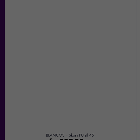
hemsida ska
prestera så
bra som
möjligt under
ditt besök.
Om du
nekar de
här kakorna
kommer viss
funktionalitet
att försvinna
från
hemsidan.
Marknadsföring
Genom att dela
med dig av dina
intressen och ditt
BLANCOS – Skor i PU stl 45
beteende när du