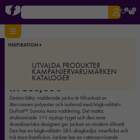
0
0
INSPIRATION
Hem
/
Profilkläder
/ Lite Jacket
Art.nr:
TJ-9644
UTVALDA PRODUKTER
Lite Jacket
KAMPANJER
VARUMÄRKEN
KATALOGER
fr.
800,00
kr
Denna lätta; vadderade jacka är tillverkad av
återvunnen polyester och isolerad med högkvalitativ
DuPont™ Sonora Aura vaddering. Det matta;
strukturerade 1×1 ripstop-tyget och den rena
skandinaviska designen ger jackan en modern silhuett.
Den har en högkvalitativ SBS-dragkedja; innerficka och
två stora framfickor. Jackan har en vattenavvisande