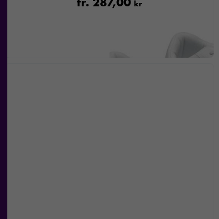
fr.
287,00
kr
surfar ökar du
chansen att få se
personligt
anpassat innehåll
och
erbjudanden.