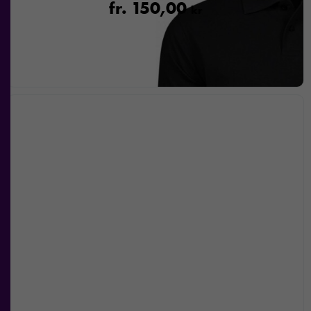
fr.
150,00
kr
Nödvändiga
Dessa kakor
går inte att
välja bort. De
behövs för att
hemsidan
över huvud