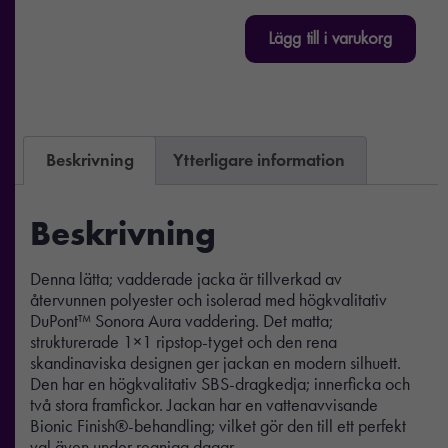
Lägg till i varukorg
Beskrivning
Ytterligare information
Beskrivning
Denna lätta; vadderade jacka är tillverkad av
återvunnen polyester och isolerad med högkvalitativ
DuPont™ Sonora Aura vaddering. Det matta;
strukturerade 1×1 ripstop-tyget och den rena
skandinaviska designen ger jackan en modern silhuett.
Den har en högkvalitativ SBS-dragkedja; innerficka och
två stora framfickor. Jackan har en vattenavvisande
Bionic Finish®-behandling; vilket gör den till ett perfekt
val även under regniga dagar.